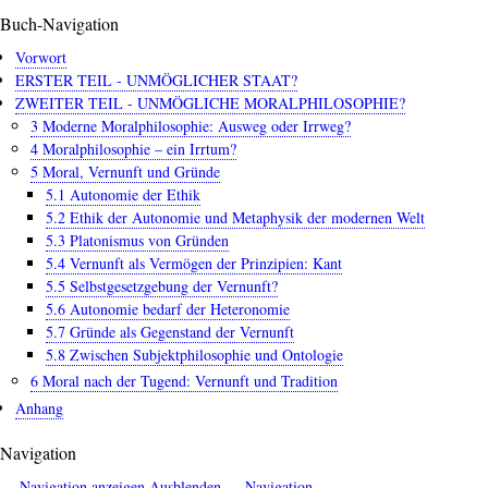
5.5
Buch-Navigation
Selbstgesetzgebung
der
Vorwort
Vernunft?
ERSTER TEIL - UNMÖGLICHER STAAT?
ZWEITER TEIL - UNMÖGLICHE MORALPHILOSOPHIE?
3 Moderne Moralphilosophie: Ausweg oder Irrweg?
4 Moralphilosophie – ein Irrtum?
5 Moral, Vernunft und Gründe
5.1 Autonomie der Ethik
5.2 Ethik der Autonomie und Metaphysik der modernen Welt
5.3 Platonismus von Gründen
5.4 Vernunft als Vermögen der Prinzipien: Kant
5.5 Selbstgesetzgebung der Vernunft?
5.6 Autonomie bedarf der Heteronomie
5.7 Gründe als Gegenstand der Vernunft
5.8 Zwischen Subjektphilosophie und Ontologie
6 Moral nach der Tugend: Vernunft und Tradition
Anhang
Navigation
— Navigation anzeigen
Ausblenden — Navigation