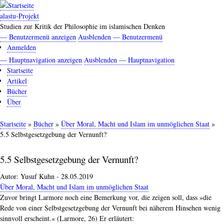
Direkt
zum
alastu-Projekt
Inhalt
Studien zur Kritik der Philosophie im islamischen Denken
— Benutzermenü anzeigen
Ausblenden — Benutzermenü
Benutzermenü
Anmelden
— Hauptnavigation anzeigen
Ausblenden — Hauptnavigation
Hauptnavigation
Startseite
Artikel
Bücher
Über
Startseite
Bücher
Über Moral, Macht und Islam im unmöglichen Staat
Pfadnavigation
5.5 Selbstgesetzgebung der Vernunft?
5.5 Selbstgesetzgebung der Vernunft?
Autor:
Yusuf Kuhn
-
28.05.2019
Über Moral, Macht und Islam im unmöglichen Staat
Zuvor bringt Larmore noch eine Bemerkung vor, die zeigen soll, dass »die
Rede von einer Selbstgesetzgebung der Vernunft bei näherem Hinsehen wenig
sinnvoll erscheint.« (Larmore, 26) Er erläutert: