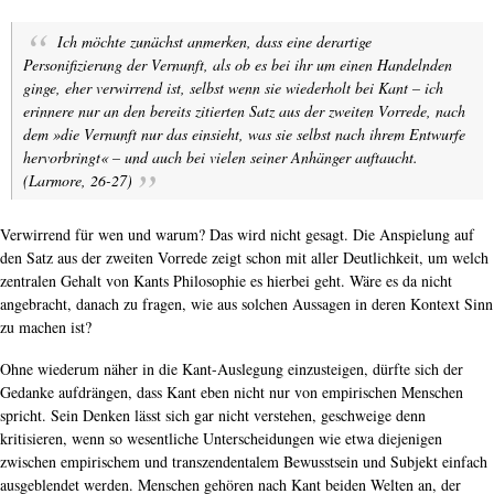
Ich möchte zunächst anmerken, dass eine derartige
Personifizierung der Vernunft, als ob es bei ihr um einen Handelnden
ginge, eher verwirrend ist, selbst wenn sie wiederholt bei Kant – ich
erinnere nur an den bereits zitierten Satz aus der zweiten Vorrede, nach
dem »die Vernunft nur das einsieht, was sie selbst nach ihrem Entwurfe
hervorbringt« – und auch bei vielen seiner Anhänger auftaucht.
(Larmore, 26-27)
Verwirrend für wen und warum? Das wird nicht gesagt. Die Anspielung auf
den Satz aus der zweiten Vorrede zeigt schon mit aller Deutlichkeit, um welch
zentralen Gehalt von Kants Philosophie es hierbei geht. Wäre es da nicht
angebracht, danach zu fragen, wie aus solchen Aussagen in deren Kontext Sinn
zu machen ist?
Ohne wiederum näher in die Kant-Auslegung einzusteigen, dürfte sich der
Gedanke aufdrängen, dass Kant eben nicht nur von empirischen Menschen
spricht. Sein Denken lässt sich gar nicht verstehen, geschweige denn
kritisieren, wenn so wesentliche Unterscheidungen wie etwa diejenigen
zwischen empirischem und transzendentalem Bewusstsein und Subjekt einfach
ausgeblendet werden. Menschen gehören nach Kant beiden Welten an, der