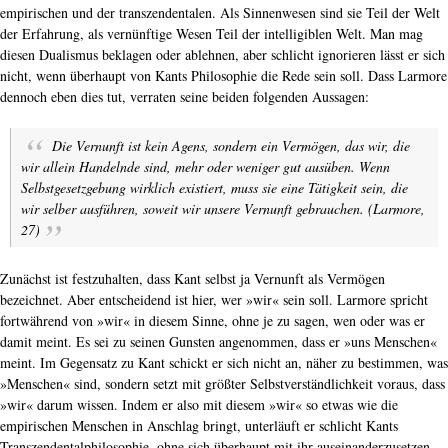
empirischen und der transzendentalen. Als Sinnenwesen sind sie Teil der Welt
der Erfahrung, als vernünftige Wesen Teil der intelligiblen Welt. Man mag
diesen Dualismus beklagen oder ablehnen, aber schlicht ignorieren lässt er sich
nicht, wenn überhaupt von Kants Philosophie die Rede sein soll. Dass Larmore
dennoch eben dies tut, verraten seine beiden folgenden Aussagen:
Die Vernunft ist kein Agens, sondern ein Vermögen, das wir, die
wir allein Handelnde sind, mehr oder weniger gut ausüben. Wenn
Selbstgesetzgebung wirklich existiert, muss sie eine Tätigkeit sein, die
wir selber ausführen, soweit wir unsere Vernunft gebrauchen. (Larmore,
27)
Zunächst ist festzuhalten, dass Kant selbst ja Vernunft als Vermögen
bezeichnet. Aber entscheidend ist hier, wer »wir« sein soll. Larmore spricht
fortwährend von »wir« in diesem Sinne, ohne je zu sagen, wen oder was er
damit meint. Es sei zu seinen Gunsten angenommen, dass er »uns Menschen«
meint. Im Gegensatz zu Kant schickt er sich nicht an, näher zu bestimmen, was
»Menschen« sind, sondern setzt mit größter Selbstverständlichkeit voraus, dass
»wir« darum wissen. Indem er also mit diesem »wir« so etwas wie die
empirischen Menschen in Anschlag bringt, unterläuft er schlicht Kants
Transzendentalphilosophie, ohne sich überhaupt mit ihr auseinanderzusetzen.