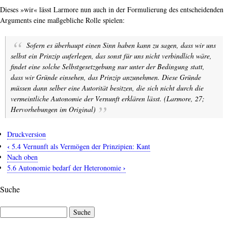
Dieses »wir« lässt Larmore nun auch in der Formulierung des entscheidenden
Arguments eine maßgebliche Rolle spielen:
Sofern es überhaupt einen Sinn haben kann zu sagen, dass wir uns
selbst ein Prinzip auferlegen, das sonst für uns nicht verbindlich wäre,
findet eine solche Selbstgesetzgebung nur unter der Bedingung statt,
dass wir
Gründe einsehen
, das Prinzip anzunehmen. Diese Gründe
müssen dann selber eine Autorität besitzen, die sich nicht durch die
vermeintliche Autonomie der Vernunft erklären lässt. (Larmore, 27;
Hervorhebungen im Original)
Druckversion
‹
5.4 Vernunft als Vermögen der Prinzipien: Kant
Links
Nach oben
für
›
5.6 Autonomie bedarf der Heteronomie
das
Suche
Blättern
im
Suche
Buch