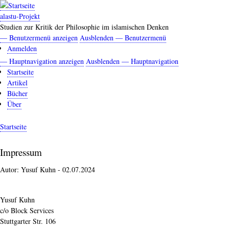
Direkt
zum
alastu-Projekt
Inhalt
Studien zur Kritik der Philosophie im islamischen Denken
— Benutzermenü anzeigen
Ausblenden — Benutzermenü
Benutzermenü
Anmelden
— Hauptnavigation anzeigen
Ausblenden — Hauptnavigation
Hauptnavigation
Startseite
Artikel
Bücher
Über
Startseite
Pfadnavigation
Impressum
Autor:
Yusuf Kuhn
-
02.07.2024
Yusuf Kuhn
c/o Block Services
Stuttgarter Str. 106