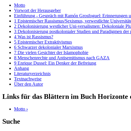
Motto
Vorwort der Herausgeber
Einführung - Gespräch mit Ramón Grosfoguel: Erinnerungen u
1 Epistemischer Rassismus/Sexismus, verwestlichte Universität
2 Dekolonisierung westlicher Uni‑versalismen: Dekoloniale Plu
3 Dekolonisierung postkolonialer Studien und Paradigmen der
4 Was ist Rassismus?
5 Epistemischer Extraktivismus
6 Schwarzer dekolonialer Marxismus
7 Die vielen Gesichter der Islamophobie
8 Menschenrechte und Antisemitismus nach GAZA
9 Enrique Dussel: Ein Denker der Befreiung
Anhang
Literaturverzeichnis
Textnachweise
Über den Autor
Links für das Blättern im Buch Horizonte
Motto
›
Suche