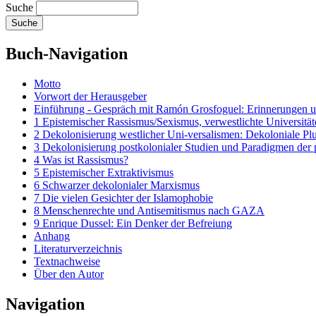
Suche
Buch-Navigation
Motto
Vorwort der Herausgeber
Einführung - Gespräch mit Ramón Grosfoguel: Erinnerungen u
1 Epistemischer Rassismus/Sexismus, verwestlichte Universität
2 Dekolonisierung westlicher Uni‑versalismen: Dekoloniale Plu
3 Dekolonisierung postkolonialer Studien und Paradigmen der
4 Was ist Rassismus?
5 Epistemischer Extraktivismus
6 Schwarzer dekolonialer Marxismus
7 Die vielen Gesichter der Islamophobie
8 Menschenrechte und Antisemitismus nach GAZA
9 Enrique Dussel: Ein Denker der Befreiung
Anhang
Literaturverzeichnis
Textnachweise
Über den Autor
Navigation