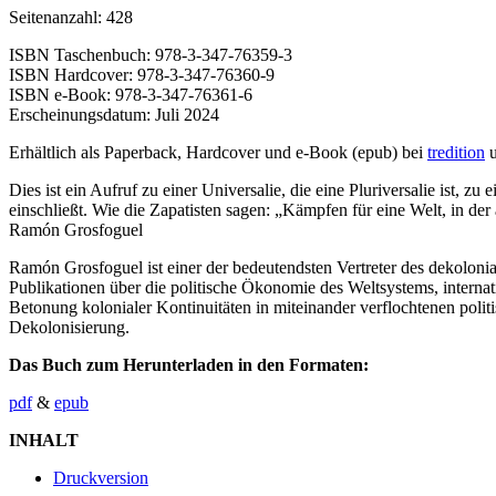
Seitenanzahl: 428
ISBN Taschenbuch: 978-3-347-76359-3
ISBN Hardcover: 978-3-347-76360-9
ISBN e-Book: 978-3-347-76361-6
Erscheinungsdatum: Juli 2024
Erhältlich als Paperback, Hardcover und e-Book (epub) bei
tredition
u
Dies ist ein Aufruf zu einer Universalie, die eine Pluriversalie ist, 
einschließt. Wie die Zapatisten sagen: „Kämpfen für eine Welt, in de
Ramón Grosfoguel
Ramón Grosfoguel ist einer der bedeutendsten Vertreter des dekolonial
Publikationen über die politische Ökonomie des Weltsystems, interna
Betonung kolonialer Kontinuitäten in miteinander verflochtenen poli
Dekolonisierung.
Das Buch zum Herunterladen in den Formaten:
pdf
&
epub
INHALT
Druckversion