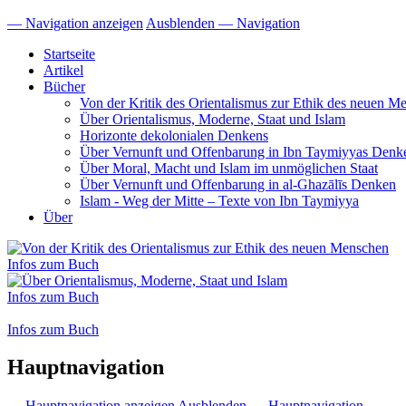
— Navigation anzeigen
Ausblenden — Navigation
Startseite
Artikel
Bücher
Von der Kritik des Orientalismus zur Ethik des neuen M
Über Orientalismus, Moderne, Staat und Islam
Horizonte dekolonialen Denkens
Über Vernunft und Offenbarung in Ibn Taymiyyas Denk
Über Moral, Macht und Islam im unmöglichen Staat
Über Vernunft und Offenbarung in al-Ghazālīs Denken
Islam - Weg der Mitte – Texte von Ibn Taymiyya
Über
Infos zum Buch
Infos zum Buch
Infos zum Buch
Hauptnavigation
— Hauptnavigation anzeigen
Ausblenden — Hauptnavigation