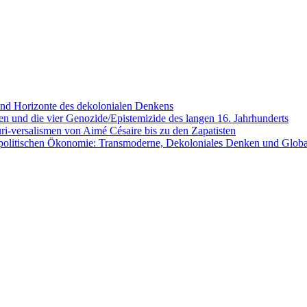
nd Horizonte des dekolonialen Denkens
en und die vier Genozide/Epistemizide des langen 16. Jahrhunderts
ri-versalismen von Aimé Césaire bis zu den Zapatisten
 politischen Ökonomie: Transmoderne, Dekoloniales Denken und Global