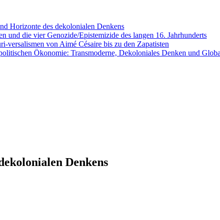
nd Horizonte des dekolonialen Denkens
en und die vier Genozide/Epistemizide des langen 16. Jahrhunderts
ri-versalismen von Aimé Césaire bis zu den Zapatisten
 politischen Ökonomie: Transmoderne, Dekoloniales Denken und Global
 dekolonialen Denkens