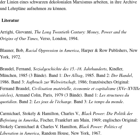
der Linien eines schwarzen dekolonialen Marxismus arbeiten, in ihre Archive
und Lehrpläne aufnehmen zu können.
Literatur
Arrighi, Giovanni,
The Long Twentieth Century: Money, Power and the
Origins of Our Times
, Verso, London, 1994.
Blauner, Bob,
Racial Oppression in America
, Harper & Row Publishers, New
York, 1972.
Braudel, Fernand,
Sozialgeschichte des 15.-18. Jahrhunderts
, Kindler,
München, 1985 (3 Bände). Band 1:
Der Alltag
, 1985. Band 2:
Der Handel
,
1986. Band 3:
Aufbruch zur Weltwirtschaft
, 1986; französisches Original:
Fernand Braudel,
Civilisation matérielle, économie et capitalisme (XVe–XVIIIe
siècles)
, Armand Colin, Paris, 1979 (3 Bände). Band 1:
Les structures du
quotidien
. Band 2:
Les jeux de l'échange
. Band 3:
Le temps du monde
.
Carmichael, Stokely & Hamilton, Charles V.,
Black Power: Die Politik der
Befreiung in Amerika
, Fischer, Frankfurt am Main, 1969; englisches Original:
Stokely Carmichael & Charles V. Hamilton,
Black Power: Politics of
Liberation in America
, Random House, New York, 1967.