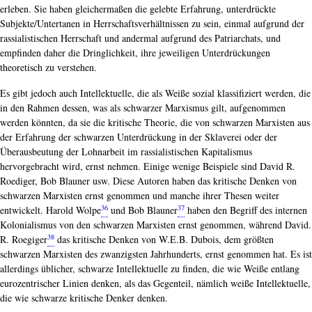
erleben. Sie haben gleichermaßen die gelebte Erfahrung, unterdrückte
Subjekte/Untertanen in Herrschaftsverhältnissen zu sein, einmal aufgrund der
rassialistischen Herrschaft und andermal aufgrund des Patriarchats, und
empfinden daher die Dringlichkeit, ihre jeweiligen Unterdrückungen
theoretisch zu verstehen.
Es gibt jedoch auch Intellektuelle, die als Weiße sozial klassifiziert werden, die
in den Rahmen dessen, was als schwarzer Marxismus gilt, aufgenommen
werden könnten, da sie die kritische Theorie, die von schwarzen Marxisten aus
der Erfahrung der schwarzen Unterdrückung in der Sklaverei oder der
Überausbeutung der Lohnarbeit im rassialistischen Kapitalismus
hervorgebracht wird, ernst nehmen. Einige wenige Beispiele sind David R.
Roediger, Bob Blauner usw. Diese Autoren haben das kritische Denken von
schwarzen Marxisten ernst genommen und manche ihrer Thesen weiter
36
37
entwickelt. Harold Wolpe
und Bob Blauner
haben den Begriff des internen
Kolonialismus von den schwarzen Marxisten ernst genommen, während David.
38
R. Roegiger
das kritische Denken von W.E.B. Dubois, dem größten
schwarzen Marxisten des zwanzigsten Jahrhunderts, ernst genommen hat. Es ist
allerdings üblicher, schwarze Intellektuelle zu finden, die wie Weiße entlang
eurozentrischer Linien denken, als das Gegenteil, nämlich weiße Intellektuelle,
die wie schwarze kritische Denker denken.