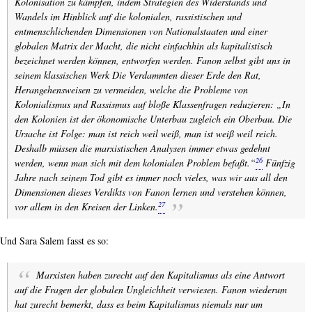
Kolonisation zu kämpfen, indem Strategien des Widerstands und
Wandels im Hinblick auf die kolonialen, rassistischen und
entmenschlichenden Dimensionen von Nationalstaaten und einer
globalen Matrix der Macht, die nicht einfachhin als kapitalistisch
bezeichnet werden können, entworfen werden. Fanon selbst gibt uns in
seinem klassischen Werk
Die Verdammten dieser Erde
den Rat,
Herangehensweisen zu vermeiden, welche die Probleme von
Kolonialismus und Rassismus auf bloße Klassenfragen reduzieren: „In
den Kolonien ist der ökonomische Unterbau zugleich ein Oberbau. Die
Ursache ist Folge: man ist reich weil weiß, man ist weiß weil reich.
Deshalb müssen die marxistischen Analysen immer etwas gedehnt
26
werden, wenn man sich mit dem kolonialen Problem befaßt.“
Fünfzig
Jahre nach seinem Tod gibt es immer noch vieles, was wir aus all den
Dimensionen dieses Verdikts von Fanon lernen und verstehen können,
27
vor allem in den Kreisen der Linken.
Und Sara Salem fasst es so:
Marxisten haben zurecht auf den Kapitalismus als eine Antwort
auf die Fragen der globalen Ungleichheit verwiesen. Fanon wiederum
hat zurecht bemerkt, dass es beim Kapitalismus niemals nur um