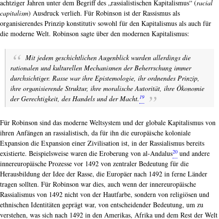
achtziger Jahren unter dem Begriff des „rassialistischen Kapitalismus“ (
racial
capitalism
) Ausdruck verlieh. Für Robinson ist der Rassismus als
organisierendes Prinzip konstitutiv sowohl für den Kapitalismus als auch für
die moderne Welt. Robinson sagte über den modernen Kapitalismus:
Mit jedem geschichtlichen Augenblick wurden allerdings die
rationalen und kulturellen Mechanismen der Beherrschung immer
durchsichtiger. Rasse war ihre Epistemologie, ihr ordnendes Prinzip,
ihre organisierende Struktur, ihre moralische Autorität, ihre Ökonomie
19
der Gerechtigkeit, des Handels und der Macht.
Für Robinson sind das moderne Weltsystem und der globale Kapitalismus von
ihren Anfängen an rassialistisch, da für ihn die europäische koloniale
Expansion die Expansion einer Zivilisation ist, in der Rassialismus bereits
20
existierte. Beispielsweise waren die Eroberung von al-Andalus
und andere
innereuropäische Prozesse vor 1492 von zentraler Bedeutung für die
Herausbildung der Idee der Rasse, die Europäer nach 1492 in ferne Länder
tragen sollten. Für Robinson war dies, auch wenn der innereuropäische
Rassialismus von 1492 nicht von der Hautfarbe, sondern von religiösen und
ethnischen Identitäten geprägt war, von entscheidender Bedeutung, um zu
verstehen, was sich nach 1492 in den Amerikas, Afrika und dem Rest der Welt