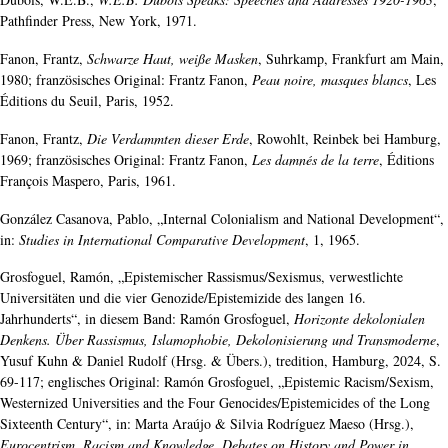
Pathfinder Press, New York, 1971.
Fanon, Frantz,
Schwarze Haut, weiße Masken
, Suhrkamp, Frankfurt am Main,
1980; französisches Original: Frantz Fanon,
Peau noire, masques blancs
, Les
Éditions du Seuil, Paris, 1952.
Fanon, Frantz,
Die Verdammten dieser Erde
, Rowohlt, Reinbek bei Hamburg,
1969; französisches Original: Frantz Fanon,
Les damnés de la terre
, Éditions
François Maspero, Paris, 1961.
González Casanova, Pablo, „Internal Colonialism and National Development“,
in:
Studies in International Comparative Development
, 1, 1965.
Grosfoguel, Ramón, „Epistemischer Rassismus/Sexismus, verwestlichte
Universitäten und die vier Genozide/Epistemizide des langen 16.
Jahrhunderts“, in diesem Band: Ramón Grosfoguel,
Horizonte dekolonialen
Denkens. Über Rassismus, Islamophobie, Dekolonisierung und Transmoderne
,
Yusuf Kuhn & Daniel Rudolf (Hrsg. & Übers.), tredition, Hamburg, 2024, S.
69-117; englisches Original: Ramón Grosfoguel, „Epistemic Racism/Sexism,
Westernized Universities and the Four Genocides/Epistemicides of the Long
Sixteenth Century“, in: Marta Araújo & Silvia Rodríguez Maeso (Hrsg.),
Eurocentrism, Racism and Knowledge. Debates on History and Power in