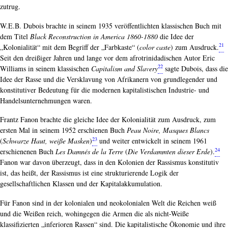
zutrug.
W.E.B. Dubois brachte in seinem 1935 veröffentlichten klassischen Buch mit
dem Titel
Black Reconstruction in America 1860-1880
die Idee der
21
„Kolonialität“ mit dem Begriff der „Farbkaste“ (
color caste
) zum Ausdruck.
Seit den dreißiger Jahren und lange vor dem afrotrinidadischen Autor Eric
22
Williams in seinem klassischen
Capitalism and Slavery
sagte Dubois, dass die
Idee der Rasse und die Versklavung von Afrikanern von grundlegender und
konstitutiver Bedeutung für die modernen kapitalistischen Industrie- und
Handelsunternehmungen waren.
Frantz Fanon brachte die gleiche Idee der Kolonialität zum Ausdruck, zum
ersten Mal in seinem 1952 erschienen Buch
Peau Noire, Masques Blancs
23
(
Schwarze Haut, weiße Masken
)
und weiter entwickelt in seinem 1961
24
erschienenen Buch
Les Damnés de la Terre
(
Die Verdammten dieser Erde
).
Fanon war davon überzeugt, dass in den Kolonien der Rassismus konstitutiv
ist, das heißt, der Rassismus ist eine strukturierende Logik der
gesellschaftlichen Klassen und der Kapitalakkumulation.
Für Fanon sind in der kolonialen und neokolonialen Welt die Reichen weiß
und die Weißen reich, wohingegen die Armen die als nicht-Weiße
klassifizierten „inferioren Rassen“ sind. Die kapitalistische Ökonomie und ihre