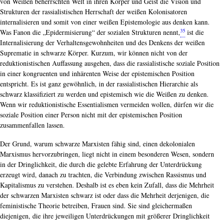
von Weißen beherrschten Welt in ihren Körper und Geist die Vision und
Strukturen der rassialistischen Herrschaft der weißen Kolonisatoren
internalisieren und somit von einer weißen Epistemologie aus denken kann.
35
Was Fanon die „Epidermisierung“ der sozialen Strukturen nennt,
ist die
Internalisierung der Verhaltensgewohnheiten und des Denkens der weißen
Suprematie in schwarze Körper. Kurzum, wir können nicht von der
reduktionistischen Auffassung ausgehen, dass die rassialistische soziale Position
in einer kongruenten und inhärenten Weise der epistemischen Position
entspricht. Es ist ganz gewöhnlich, in der rassialistischen Hierarchie als
schwarz klassifiziert zu werden und epistemisch wie die Weißen zu denken.
Wenn wir reduktionistische Essentialismen vermeiden wollen, dürfen wir die
soziale Position einer Person nicht mit der epistemischen Position
zusammenfallen lassen.
Der Grund, warum schwarze Marxisten fähig sind, einen dekolonialen
Marxismus hervorzubringen, liegt nicht in einem besonderen Wesen, sondern
in der Dringlichkeit, die durch die gelebte Erfahrung der Unterdrückung
erzeugt wird, danach zu trachten, die Verbindung zwischen Rassismus und
Kapitalismus zu verstehen. Deshalb ist es eben kein Zufall, dass die Mehrheit
der schwarzen Marxisten schwarz ist oder dass die Mehrheit derjenigen, die
feministische Theorie betreiben, Frauen sind. Sie sind gleichermaßen
diejenigen, die ihre jeweiligen Unterdrü­ckungen mit größerer Dringlichkeit