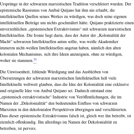
Ursprünge in der schwarzen marxistischen Tradition verschleiert wurden. Der
epistemische Rassismus von Aníbal Quijano hat ihm nie erlaubt, die
intellektuellen Quellen seines Werkes zu würdigen, was doch seine eigenen
intellektuellen Beiträge um nichts geschmälert hätte. Quijano praktizierte einen
unverzeihlichen „epistemischen Extraktivismus“ mit schwarzen marxistischen
Intellektuellen. Die Ironie liegt darin, dass der Autor der „Kolonialität der
Macht“ schwarzen Intellektuellen antun sollte, was weiße Akademiker
immerzu nicht-weißen Intellektuellen angetan haben, nämlich den alten
kolonialen Mechanismus, sich ihre Ideen anzueignen, ohne zu würdigen,
33
woher sie stammen.
Die Unwissenheit, fehlende Würdigung und das Ausbleiben von
Übersetzungen der schwarzen marxistischen Intellektuellen ließ viele
Intellektuelle weltweit glauben, dass die Idee der Kolonialität eine exklusive
und originelle Idee von Aníbal Quijano sei. Dadurch entstand eine
„epistemisch extraktivistische“ Industrie von Veröffentlichungen, die im
Namen der „Dekolonialität“ den bedeutenden Einfluss von schwarzen
Marxisten in den dekolonialen Perspektiven übergingen und verschleierten.
Dass dieser epistemische Extraktivismus falsch ist, gleich wer ihn betreibt, ist
ziemlich offenkundig. Ihn allerdings im Namen der Dekolonialität zu
betreiben, ist pervers.