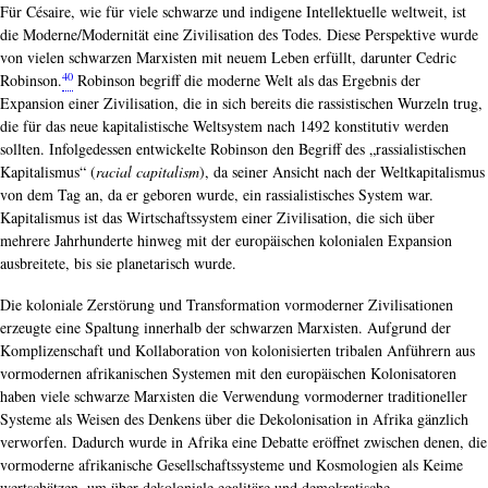
Für Césaire, wie für viele schwarze und indigene Intellektuelle weltweit, ist
die Moderne/Modernität eine Zivilisation des Todes. Diese Perspektive wurde
von vielen schwarzen Marxisten mit neuem Leben erfüllt, darunter Cedric
40
Robinson.
Robinson begriff die moderne Welt als das Ergebnis der
Expansion einer Zivilisation, die in sich bereits die rassistischen Wurzeln trug,
die für das neue kapitalistische Weltsystem nach 1492 konstitutiv werden
sollten. Infolgedessen entwickelte Robinson den Begriff des „rassialistischen
Kapitalismus“ (
racial capitalism
), da seiner Ansicht nach der Weltkapitalismus
von dem Tag an, da er geboren wurde, ein rassialistisches System war.
Kapitalismus ist das Wirtschaftssystem einer Zivilisation, die sich über
mehrere Jahrhunderte hinweg mit der europäischen kolonialen Expansion
ausbreitete, bis sie planetarisch wurde.
Die koloniale Zerstörung und Transformation vormoderner Zivilisationen
erzeugte eine Spaltung innerhalb der schwarzen Marxisten. Aufgrund der
Komplizenschaft und Kollaboration von kolonisierten tribalen Anführern aus
vormodernen afrikanischen Systemen mit den europäischen Kolonisatoren
haben viele schwarze Marxisten die Verwendung vormoderner traditioneller
Systeme als Weisen des Denkens über die Dekolonisation in Afrika gänzlich
verworfen. Dadurch wurde in Afrika eine Debatte eröffnet zwischen denen, die
vormoderne afrikanische Gesellschaftssysteme und Kosmologien als Keime
wertschätzen, um über dekoloniale egalitäre und demokratische