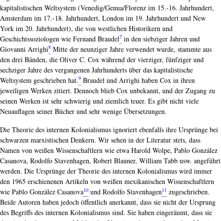
kapitalistischen Weltsystem (Venedig/Genua/Florenz im 15.-16. Jahrhundert,
Amsterdam im 17.-18. Jahrhundert, London im 19. Jahrhundert und New
York im 20. Jahrhundert), die von westlichen Historikern und
7
Geschichtssoziologen wie Fernand Braudel
in den siebziger Jahren und
8
Giovanni Arrighi
Mitte der neunziger Jahre verwendet wurde, stammte aus
den drei Bänden, die Oliver C. Cox während der vierziger, fünfziger und
sechziger Jahre des vergangenen Jahrhunderts über das kapitalistische
9
Weltsystem geschrieben hat.
Braudel und Arrighi haben Cox in ihren
jeweiligen Werken zitiert. Dennoch blieb Cox unbekannt, und der Zugang zu
seinen Werken ist sehr schwierig und ziemlich teuer. Es gibt nicht viele
Neuauflagen seiner Bücher und sehr wenige Übersetzungen.
Die Theorie des internen Kolonialismus ignoriert ebenfalls ihre Ursprünge bei
schwarzen marxistischen Denkern. Wir sehen in der Literatur stets, dass
Namen von weißen Wissenschaftlern wie etwa Harold Wolpe, Pablo González
Casanova, Rodolfo Stavenhagen, Robert Blauner, William Tabb usw. angeführt
werden. Die Ursprünge der Theorie des internen Kolonialismus wird immer
den 1965 erschienenen Artikeln von weißen mexikanischen Wissenschaftlern
10
11
wie Pablo González Casanova
und Rodolfo Stavenhagen
zugeschrieben.
Beide Autoren haben jedoch öffentlich anerkannt, dass sie nicht der Ursprung
des Begriffs des internen Kolonialismus sind. Sie haben eingeräumt, dass sie