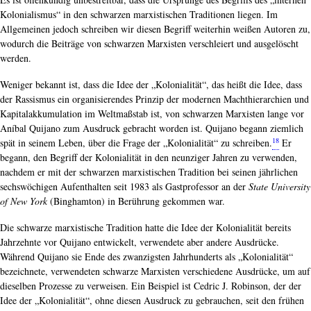
Kolonialismus“ in den schwarzen marxistischen Traditionen liegen. Im
Allgemeinen jedoch schreiben wir diesen Begriff weiterhin weißen Autoren zu,
wodurch die Beiträge von schwarzen Marxisten verschleiert und ausgelöscht
werden.
Weniger bekannt ist, dass die Idee der „Kolonialität“, das heißt die Idee, dass
der Rassismus ein organisierendes Prinzip der modernen Machthierarchien und
Kapitalakkumulation im Weltmaßstab ist, von schwarzen Marxisten lange vor
Aníbal Quijano zum Ausdruck gebracht worden ist. Quijano begann ziemlich
18
spät in seinem Leben, über die Frage der „Kolonialität“ zu schreiben.
Er
begann, den Begriff der Kolonialität in den neunziger Jahren zu verwenden,
nachdem er mit der schwarzen marxistischen Tradition bei seinen jährlichen
sechswöchigen Aufenthalten seit 1983 als Gastprofessor an der
State University
of New York
(Binghamton) in Berührung gekommen war.
Die schwarze marxistische Tradition hatte die Idee der Kolonialität bereits
Jahrzehnte vor Quijano entwickelt, verwendete aber andere Ausdrücke.
Während Quijano sie Ende des zwanzigsten Jahrhunderts als „Kolonialität“
bezeichnete, verwendeten schwarze Marxisten verschiedene Ausdrücke, um auf
dieselben Prozesse zu verweisen. Ein Beispiel ist Cedric J. Robinson, der der
Idee der „Kolonialität“, ohne diesen Ausdruck zu gebrauchen, seit den frühen