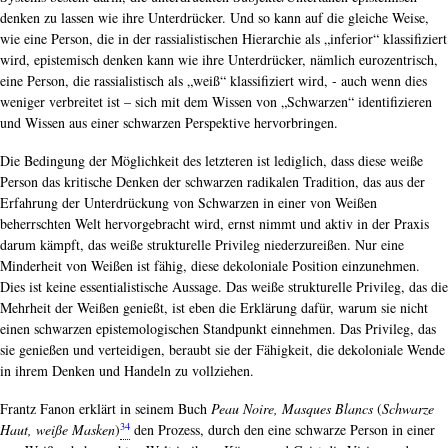
denken zu lassen wie ihre Unterdrücker. Und so kann auf die gleiche Weise,
wie eine Person, die in der rassialistischen Hierarchie als „inferior“ klassifiziert
wird, epistemisch denken kann wie ihre Unterdrücker, nämlich eurozentrisch,
eine Person, die rassialistisch als „weiß“ klassifiziert wird, - auch wenn dies
weniger verbreitet ist – sich mit dem Wissen von „Schwarzen“ identifizieren
und Wissen aus einer schwarzen Perspektive hervorbringen.
Die Bedingung der Möglichkeit des letzteren ist lediglich, dass diese weiße
Person das kritische Denken der schwarzen radikalen Tradition, das aus der
Erfahrung der Unterdrückung von Schwarzen in einer von Weißen
beherrschten Welt hervorgebracht wird, ernst nimmt und aktiv in der Praxis
darum kämpft, das weiße strukturelle Privileg niederzureißen. Nur eine
Minderheit von Weißen ist fähig, diese dekoloniale Position einzunehmen.
Dies ist keine essentialistische Aussage. Das weiße strukturelle Privileg, das die
Mehrheit der Weißen genießt, ist eben die Erklärung dafür, warum sie nicht
einen schwarzen epistemologischen Standpunkt einnehmen. Das Privileg, das
sie genießen und verteidigen, beraubt sie der Fähigkeit, die dekoloniale Wende
in ihrem Denken und Handeln zu vollziehen.
Frantz Fanon erklärt in seinem Buch
Peau Noire, Masques Blancs
(
Schwarze
34
Haut, weiße Masken
)
den Prozess, durch den eine schwarze Person in einer