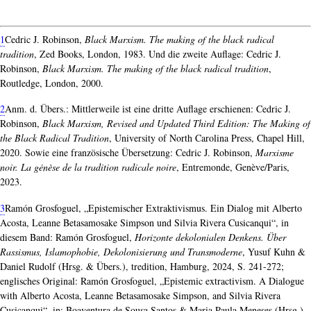
1
Cedric J. Robinson,
Black Marxism. The making of the black radical
tradition
, Zed Books, London, 1983. Und die zweite Auflage: Cedric J.
Robinson,
Black Marxism. The making of the black radical tradition
,
Routledge, London, 2000.
2
Anm. d. Übers.: Mittlerweile ist eine dritte Auflage erschienen: Cedric J.
Robinson,
Black Marxism, Revised and Updated Third Edition: The Making of
the Black Radical Tradition
, University of North Carolina Press, Chapel Hill,
2020. Sowie eine französische Übersetzung: Cedric J. Robinson,
Marxisme
noir. La génèse de la tradition radicale noire
, Entremonde, Genève/​Paris,
2023.
3
Ramón Grosfoguel, „Epistemischer Extraktivismus. Ein Dialog mit Alberto
Acosta, Leanne Betasamosake Simpson und Silvia Rivera Cusicanqui“, in
diesem Band: Ramón Grosfoguel,
Horizonte dekolonialen Denkens. Über
Rassismus, Islamophobie, Dekolonisierung und Transmoderne
, Yusuf Kuhn &
Daniel Rudolf (Hrsg. & Übers.), tredition, Hamburg, 2024, S. 241-272;
englisches Original: Ramón Grosfoguel, „Epistemic extractivism. A Dialogue
with Alberto Acosta, Leanne Betasamosake Simpson, and Silvia Rivera
Cusicanqui“, in: Boaventura de Sousa Santos & Maria Paula Meneses (Hrsg.),