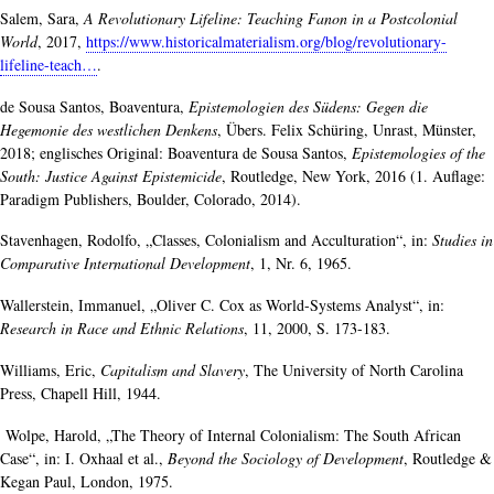
Salem, Sara,
A Revolutionary Lifeline: Teaching Fanon in a Postcolonial
World
, 2017,
https://www.historicalmaterialism.org/blog/revolutionary-
lifeline-teach…
.
de Sousa Santos, Boaventura,
Epistemologien des Südens: Gegen die
Hegemonie des westlichen Denkens
, Übers. Felix Schüring, Unrast, Münster,
2018; englisches Original: Boaventura de Sousa Santos,
Epistemologies of the
South: Justice Against Epistemicide
, Routledge, New York, 2016 (1. Auflage:
Paradigm Publishers, Boulder, Colorado, 2014).
Stavenhagen, Rodolfo, „Classes, Colonialism and Acculturation“, in:
Studies in
Comparative International Development
, 1, Nr. 6, 1965.
Wallerstein, Immanuel, „Oliver C. Cox as World-Systems Analyst“, in:
Research in Race and Ethnic Relations
, 11, 2000, S. 173-183.
Williams, Eric,
Capitalism and Slavery
, The University of North Carolina
Press, Chapell Hill, 1944.
Wolpe, Harold, „The Theory of Internal Colonialism: The South African
Case“, in: I. Oxhaal et al.,
Beyond the Sociology of Development
, Routledge &
Kegan Paul, London, 1975.