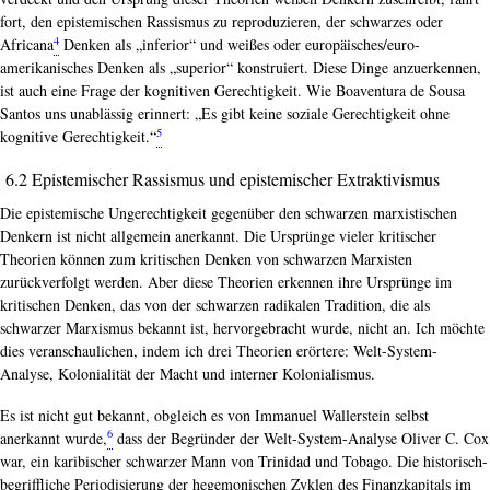
fort, den epistemischen Rassismus zu reproduzieren, der schwarzes oder
4
Africana
Denken als „inferior“ und weißes oder europäisches/euro-
amerikanisches Denken als „superior“ konstruiert. Diese Dinge anzuerkennen,
ist auch eine Frage der kognitiven Gerechtigkeit. Wie Boaventura de Sousa
Santos uns unablässig erinnert: „Es gibt keine soziale Gerechtigkeit ohne
5
kognitive Gerechtigkeit.“
6.2 Epistemischer Rassismus und epistemischer Extraktivismus
Die epistemische Ungerechtigkeit gegenüber den schwarzen marxistischen
Denkern ist nicht allgemein anerkannt. Die Ursprünge vieler kritischer
Theorien können zum kritischen Denken von schwarzen Marxisten
zurückverfolgt werden. Aber diese Theorien erkennen ihre Ursprünge im
kritischen Denken, das von der schwarzen radikalen Tradition, die als
schwarzer Marxismus bekannt ist, hervorgebracht wurde, nicht an. Ich möchte
dies veranschaulichen, indem ich drei Theorien erörtere: Welt-System-
Analyse, Kolonialität der Macht und interner Kolonialismus.
Es ist nicht gut bekannt, obgleich es von Immanuel Wallerstein selbst
6
anerkannt wurde,
dass der Begründer der Welt-System-Analyse Oliver C. Cox
war, ein karibischer schwarzer Mann von Trinidad und Tobago. Die historisch-
begriffliche Periodisierung der hegemonischen Zyklen des Finanzkapitals im