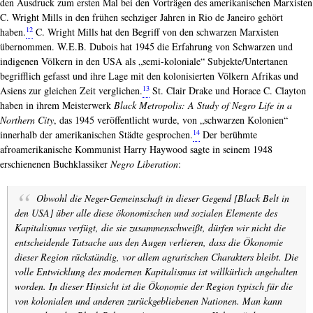
den Ausdruck zum ersten Mal bei den Vorträgen des amerikanischen Marxisten
C. Wright Mills in den frühen sechziger Jahren in Rio de Janeiro gehört
12
haben.
C. Wright Mills hat den Begriff von den schwarzen Marxisten
übernommen. W.E.B. Dubois hat 1945 die Erfahrung von Schwarzen und
indigenen Völkern in den USA als „semi-koloniale“ Subjekte/Untertanen
begrifflich gefasst und ihre Lage mit den kolonisierten Völkern Afrikas und
13
Asiens zur gleichen Zeit verglichen.
St. Clair Drake und Horace C. Clayton
haben in ihrem Meisterwerk
Black Metropolis: A Study of Negro Life in a
Northern City
, das 1945 veröffentlicht wurde, von „schwarzen Kolonien“
14
innerhalb der amerikanischen Städte gesprochen.
Der berühmte
afroamerikanische Kommunist Harry Haywood sagte in seinem 1948
erschienenen Buchklassiker
Negro Liberation
:
Obwohl die Neger-Gemeinschaft in dieser Gegend [Black Belt in
den USA] über alle diese ökonomischen und sozialen Elemente des
Kapitalismus verfügt, die sie zusammenschweißt, dürfen wir nicht die
entscheidende Tatsache aus den Augen verlieren, dass die Ökonomie
dieser Region rückständig, vor allem agrarischen Charakters bleibt. Die
volle Entwicklung des modernen Kapitalismus ist willkürlich angehalten
worden. In dieser Hinsicht ist die Ökonomie der Region typisch für die
von kolonialen und anderen zurückgebliebenen Nationen. Man kann