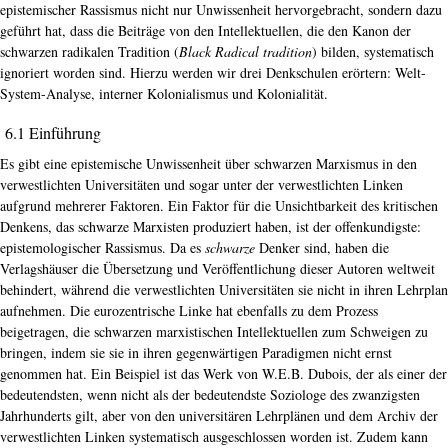
epistemischer Rassismus nicht nur Unwissenheit hervorgebracht, sondern dazu
geführt hat, dass die Beiträge von den Intellektuellen, die den Kanon der
schwarzen radikalen Tradition (
Black Radical tradition
) bilden, systematisch
ignoriert worden sind. Hierzu werden wir drei Denkschulen erörtern: Welt-
System-Analyse, interner Kolonialismus und Kolonialität.
6.1 Einführung
Es gibt eine epistemische Unwissenheit über schwarzen Marxismus in den
verwestlichten Universitäten und sogar unter der verwestlichten Linken
aufgrund mehrerer Faktoren. Ein Faktor für die Unsichtbarkeit des kritischen
Denkens, das schwarze Marxisten produziert haben, ist der offenkundigste:
epistemologischer Rassismus. Da es
schwarze
Denker sind, haben die
Verlagshäuser die Übersetzung und Veröffentlichung dieser Autoren weltweit
behindert, während die verwestlichten Universitäten sie nicht in ihren Lehrplan
aufnehmen. Die eurozentrische Linke hat ebenfalls zu dem Prozess
beigetragen, die schwarzen marxistischen Intellektuellen zum Schweigen zu
bringen, indem sie sie in ihren gegenwärtigen Paradigmen nicht ernst
genommen hat. Ein Beispiel ist das Werk von W.E.B. Dubois, der als einer der
bedeutendsten, wenn nicht als der bedeutendste Soziologe des zwanzigsten
Jahrhunderts gilt, aber von den universitären Lehrplänen und dem Archiv der
verwestlichten Linken systematisch ausgeschlossen worden ist. Zudem kann