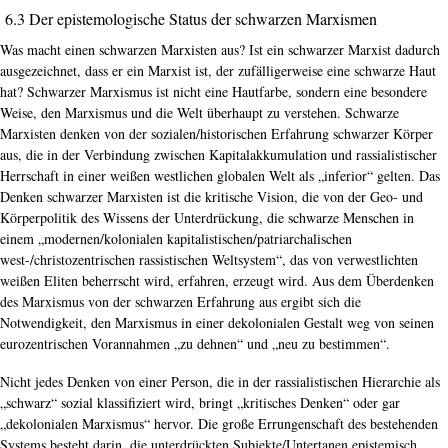
6.3 Der epistemologische Status der schwarzen Marxismen
Was macht einen schwarzen Marxisten aus? Ist ein schwarzer Marxist dadurch
ausgezeichnet, dass er ein Marxist ist, der zufälligerweise eine schwarze Haut
hat? Schwarzer Marxismus ist nicht eine Hautfarbe, sondern eine besondere
Weise, den Marxismus und die Welt überhaupt zu verstehen. Schwarze
Marxisten denken von der sozialen/historischen Erfahrung schwarzer Körper
aus, die in der Verbindung zwischen Kapitalakkumulation und rassialistischer
Herrschaft in einer weißen westlichen globalen Welt als „inferior“ gelten. Das
Denken schwarzer Marxisten ist die kritische Vision, die von der Geo- und
Körperpolitik des Wissens der Unterdrückung, die schwarze Menschen in
einem „modernen/kolonialen kapitalistischen/patriarchalischen
west-/christozentrischen rassistischen Weltsystem“, das von verwestlichten
weißen Eliten beherrscht wird, erfahren, erzeugt wird. Aus dem Überdenken
des Marxismus von der schwarzen Erfahrung aus ergibt sich die
Notwendigkeit, den Marxismus in einer dekolonialen Gestalt weg von seinen
eurozentrischen Vorannahmen „zu dehnen“ und „neu zu bestimmen“.
Nicht jedes Denken von einer Person, die in der rassialistischen Hierarchie als
„schwarz“ sozial klassifiziert wird, bringt „kritisches Denken“ oder gar
„dekolonialen Marxismus“ hervor. Die große Errungenschaft des bestehenden
Systems besteht darin, die unterdrückten Subjekte/Untertanen epistemisch