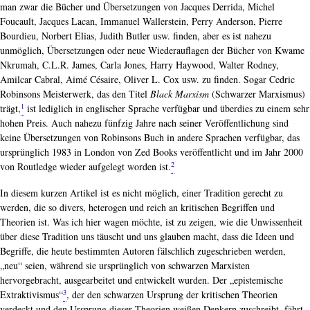
man zwar die Bücher und Übersetzungen von Jacques Derrida, Michel
Foucault, Jacques Lacan, Immanuel Wallerstein, Perry Anderson, Pierre
Bourdieu, Norbert Elias, Judith Butler usw. finden, aber es ist nahezu
unmöglich, Übersetzungen oder neue Wiederauflagen der Bücher von Kwame
Nkrumah, C.L.R. James, Carla Jones, Harry Haywood, Walter Rodney,
Amilcar Cabral, Aimé Césaire, Oliver L. Cox usw. zu finden. Sogar Cedric
Robinsons Meisterwerk, das den Titel
Black Marxism
(Schwarzer Marxismus)
1
trägt,
ist lediglich in englischer Sprache verfügbar und überdies zu einem sehr
hohen Preis. Auch nahezu fünfzig Jahre nach seiner Veröffentlichung sind
keine Übersetzungen von Robinsons Buch in andere Sprachen verfügbar, das
ursprünglich 1983 in London von Zed Books veröffentlicht und im Jahr 2000
2
von Routledge wieder aufgelegt worden ist.
In diesem kurzen Artikel ist es nicht möglich, einer Tradition gerecht zu
werden, die so divers, heterogen und reich an kritischen Begriffen und
Theorien ist. Was ich hier wagen möchte, ist zu zeigen, wie die Unwissenheit
über diese Tradition uns täuscht und uns glauben macht, dass die Ideen und
Begriffe, die heute bestimmten Autoren fälschlich zugeschrieben werden,
„neu“ seien, während sie ursprünglich von schwarzen Marxisten
hervorgebracht, ausgearbeitet und entwickelt wurden. Der „epistemische
3
Extraktivismus“
, der den schwarzen Ursprung der kritischen Theorien
verdeckt und den Ursprung dieser Theorien weißen Denkern zuschreibt, fährt