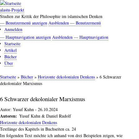
Direkt
zum
alastu-Projekt
Inhalt
Studien zur Kritik der Philosophie im islamischen Denken
— Benutzermenü anzeigen
Ausblenden — Benutzermenü
Benutzermenü
Anmelden
— Hauptnavigation anzeigen
Ausblenden — Hauptnavigation
Hauptnavigation
Startseite
Artikel
Bücher
Über
Startseite
Bücher
Horizonte dekolonialen Denkens
6 Schwarzer
Pfadnavigation
dekolonialer Marxismus
6 Schwarzer dekolonialer Marxismus
Autor:
Yusuf Kuhn
-
26.10.2024
Autoren
Yusuf Kuhn & Daniel Rudolf
Horizonte dekolonialen Denkens
Textlänge des Kapitels in Buchseiten ca. 24
Im folgenden Text möchte ich anhand von drei Beispielen zeigen, wie