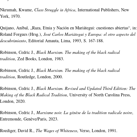
Nkrumah, Kwame,
Class Struggle in Africa
, International Publishers, New
York, 1970.
Quijano, Aníbal, „Raza, Etnia y Nación en Mariátegui: cuestiones abiertas“, in:
Roland Forgues (Hrsg.),
José Carlos Mariátegui y Europa: el otro aspecto del
descubrimiento
, Editorial Amauta, Lima, 1993, S. 167-188.
Robinson, Cedric J.,
Black Marxism. The making of the black radical
tradition
, Zed Books, London, 1983.
Robinson, Cedric J.,
Black Marxism. The making of the black radical
tradition
, Routledge, London, 2000.
Robinson, Cedric J.,
Black Marxism. Revised and Updated Third Edition: The
Making of the Black Radical Tradition
, University of North Carolina Press,
London, 2020.
Robinson, Cedric J.,
Marxisme noir. La génèse de la tradition radicale noire
,
Entremonde, Genève/Paris, 2023.
Roediger, David R.,
The Wages of Whiteness
, Verso, London, 1991.