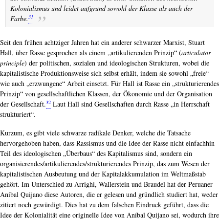
Kolonialismus und leidet aufgrund sowohl der Klasse als auch der
31
Farbe.
Seit den frühen achtziger Jahren hat ein anderer schwarzer Marxist, Stuart
Hall, über Rasse gesprochen als einem „artikulierenden Prinzip“ (
articulator
principle
) der politischen, sozialen und ideologischen Strukturen, wobei die
kapitalistische Produktionsweise sich selbst erhält, indem sie sowohl „freie“
wie auch „erzwungene“ Arbeit einsetzt. Für Hall ist Rasse ein „strukturierendes
Prinzip“ von gesellschaftlichen Klassen, der Ökonomie und der Organisation
32
der Gesellschaft.
Laut Hall sind Gesellschaften durch Rasse „in Herrschaft
strukturiert“.
Kurzum, es gibt viele schwarze radikale Denker, welche die Tatsache
hervorgehoben haben, dass Rassismus und die Idee der Rasse nicht einfachhin
Teil des ideologischen „Überbaus“ des Kapitalismus sind, sondern ein
organisierendes/artikulierendes/​strukturierendes Prinzip, das zum Wesen der
kapitalistischen Ausbeutung und der Kapitalakkumulation im Weltmaßstab
gehört. Im Unterschied zu Arrighi, Wallerstein und Braudel hat der Peruaner
Aníbal Quijano diese Autoren, die er gelesen und gründlich studiert hat, weder
zitiert noch gewürdigt. Dies hat zu dem falschen Eindruck geführt, dass die
Idee der Kolonialität eine originelle Idee von Aníbal Quijano sei, wodurch ihre