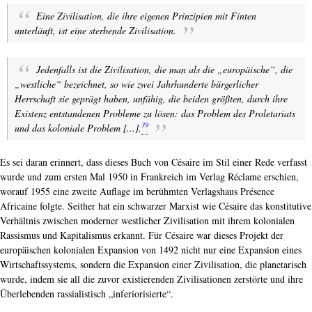
Eine Zivilisation, die ihre eigenen Prinzipien mit Finten
unterläuft, ist eine sterbende Zivilisation.
Jedenfalls ist die Zivilisation, die man als die „europäische“, die
„westliche“ bezeichnet, so wie zwei Jahrhunderte bürgerlicher
Herrschaft sie geprägt haben, unfähig, die beiden größten, durch ihre
Existenz entstandenen Probleme zu lösen: das Problem des Proletariats
39
und das koloniale Problem [...].
Es sei daran erinnert, dass dieses Buch von Césaire im Stil einer Rede verfasst
wurde und zum ersten Mal 1950 in Frankreich im Verlag Réclame erschien,
worauf 1955 eine zweite Auflage im berühmten Verlagshaus Présence
Africaine folgte. Seither hat ein schwarzer Marxist wie Césaire das konstitutive
Verhältnis zwischen moderner westlicher Zivilisation mit ihrem kolonialen
Rassismus und Kapitalismus erkannt. Für Césaire war dieses Projekt der
europäischen kolonialen Expansion von 1492 nicht nur eine Expansion eines
Wirtschaftssystems, sondern die Expansion einer Zivilisation, die planetarisch
wurde, indem sie all die zuvor existierenden Zivilisationen zerstörte und ihre
Überlebenden rassialistisch „inferiorisierte“.