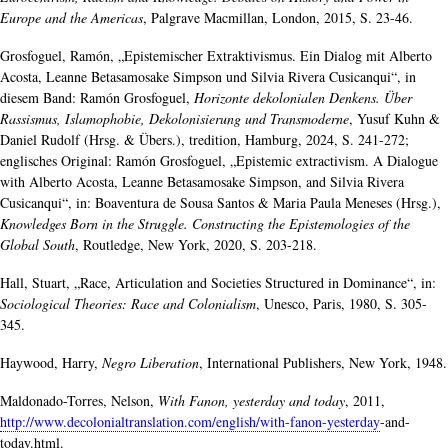
Europe and the Americas
, Palgrave Macmillan, London, 2015, S. 23-46.
Grosfoguel, Ramón, „Epistemischer Extraktivismus. Ein Dialog mit Alberto
Acosta, Leanne Betasamosake Simpson und Silvia Rivera Cusicanqui“, in
diesem Band: Ramón Grosfoguel,
Horizonte dekolonialen Denkens. Über
Rassismus, Islamophobie, Dekolonisierung und Transmoderne
, Yusuf Kuhn &
Daniel Rudolf (Hrsg. & Übers.), tredition, Hamburg, 2024, S. 241-272;
englisches Original: Ramón Grosfoguel, „Epistemic extractivism. A Dialogue
with Alberto Acosta, Leanne Betasamosake Simpson, and Silvia Rivera
Cusicanqui“, in: Boaventura de Sousa Santos & Maria Paula Meneses (Hrsg.),
Knowledges Born in the Struggle. Constructing the Epistemologies of the
Global South
, Routledge, New York, 2020, S. 203-218.
Hall, Stuart, „Race, Articulation and Societies Structured in Dominance“, in:
Sociological Theories: Race and Colonialism
, Unesco, Paris, 1980, S. 305-
345.
Haywood, Harry,
Negro Liberation
, International Publishers, New York, 1948.
Maldonado-Torres, Nelson,
With Fanon, yesterday and today
, 2011,
http://www.decolonialtranslation.com/english/with-fanon-yesterday
​-and-
today.html.