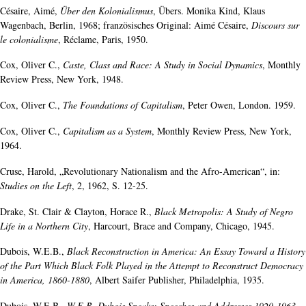
Césaire, Aimé,
Über den Kolonialismus
, Übers. Monika Kind, Klaus
Wagenbach, Berlin, 1968; französisches Original: Aimé Césaire,
Discours sur
le colonialisme
, Réclame, Paris, 1950.
Cox, Oliver C.,
Caste, Class and Race: A Study in Social Dynamics
, Monthly
Review Press, New York, 1948.
Cox, Oliver C.,
The Foundations of Capitalism
, Peter Owen, London. 1959.
Cox, Oliver C.,
Capitalism as a System
, Monthly Review Press, New York,
1964.
Cruse, Harold, „Revolutionary Nationalism and the Afro-American“, in:
Studies on the Left
, 2, 1962, S. 12-25.
Drake, St. Clair & Clayton, Horace R.,
Black Metropolis: A Study of Negro
Life in a Northern City
, Harcourt, Brace and Company, Chicago, 1945.
Dubois, W.E.B.,
Black Reconstruction in America: An Essay Toward a History
of the Part Which Black Folk Played in the Attempt to Reconstruct Democracy
in America, 1860-1880
, Albert Saifer Publisher, Philadelphia, 1935.
Dubois, W.E.B.,
W.E.B. Dubois Speaks: Speeches and Addresses 1920-1963
,