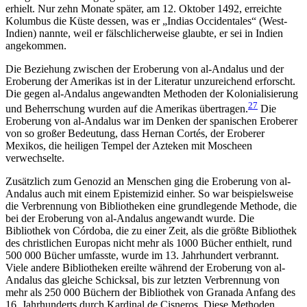
erhielt. Nur zehn Monate später, am 12. Oktober 1492, erreichte
Kolumbus die Küste dessen, was er „Indias Occidentales“ (West-
Indien) nannte, weil er fälschlicherweise glaubte, er sei in Indien
angekommen.
Die Beziehung zwischen der Eroberung von al-Andalus und der
Eroberung der Amerikas ist in der Literatur unzureichend erforscht.
Die gegen al-Andalus angewandten Methoden der Kolonialisierung
27
und Beherrschung wurden auf die Amerikas übertragen.
Die
Eroberung von al-Andalus war im Denken der spanischen Eroberer
von so großer Bedeutung, dass Hernan Cortés, der Eroberer
Mexikos, die heiligen Tempel der Azteken mit Moscheen
verwechselte.
Zusätzlich zum Genozid an Menschen ging die Eroberung von al-
Andalus auch mit einem Epistemizid einher. So war beispielsweise
die Verbrennung von Bibliotheken eine grundlegende Methode, die
bei der Eroberung von al-Andalus angewandt wurde. Die
Bibliothek von Córdoba, die zu einer Zeit, als die größte Bibliothek
des christlichen Europas nicht mehr als 1000 Bücher enthielt, rund
500 000 Bücher umfasste, wurde im 13. Jahrhundert verbrannt.
Viele andere Bibliotheken ereilte während der Eroberung von al-
Andalus das gleiche Schicksal, bis zur letzten Verbrennung von
mehr als 250 000 Büchern der Bibliothek von Granada Anfang des
16. Jahrhunderts durch Kardinal de Cisneros. Diese Methoden