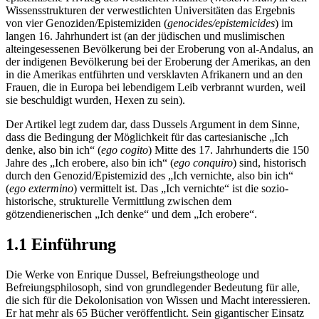
Wissensstrukturen der verwestlichten Universitäten das Ergebnis
von vier Genoziden/Epistemiziden (
genocides/epistemicides
) im
langen 16. Jahrhundert ist (an der jüdischen und muslimischen
alteingesessenen Bevölkerung bei der Eroberung von al-Andalus, an
der indigenen Bevölkerung bei der Eroberung der Amerikas, an den
in die Amerikas entführten und versklavten Afrikanern und an den
Frauen, die in Europa bei lebendigem Leib verbrannt wurden, weil
sie beschuldigt wurden, Hexen zu sein).
Der Artikel legt zudem dar, dass Dussels Argument in dem Sinne,
dass die Bedingung der Möglichkeit für das cartesianische „Ich
denke, also bin ich“ (
ego cogito
) Mitte des 17. Jahrhunderts die 150
Jahre des „Ich erobere, also bin ich“ (
ego conquiro
) sind, historisch
durch den Genozid/Epistemizid des „Ich vernichte, also bin ich“
(
ego extermino
) vermittelt ist. Das „Ich vernichte“ ist die sozio-
historische, strukturelle Vermittlung zwischen dem
götzendienerischen „Ich denke“ und dem „Ich erobere“.
1.1 Einführung
Die Werke von Enrique Dussel, Befreiungstheologe und
Befreiungsphilosoph, sind von grundlegender Bedeutung für alle,
die sich für die Dekolonisation von Wissen und Macht interessieren.
Er hat mehr als 65 Bücher veröffentlicht. Sein gigantischer Einsatz