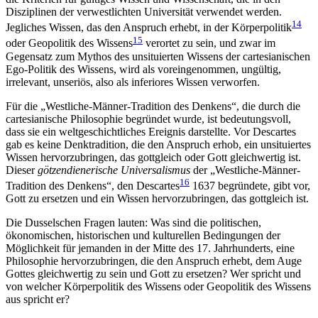
Disziplinen der verwestlichten Uni­versität verwendet werden.
14
Jegliches Wissen, das den Anspruch erhebt, in der Körperpolitik
15
oder Geopolitik des Wissens
verortet zu sein, und zwar im
Gegensatz zum Mythos des unsituierten Wissens der cartesianischen
Ego-Politik des Wissens, wird als voreingenommen, ungültig,
irrelevant, unseriös, also als inferiores Wissen verworfen.
Für die „Westliche-Männer-Tradition des Denkens“, die durch die
cartesianische Philosophie begründet wurde, ist bedeutungsvoll,
dass sie ein weltgeschichtliches Ereignis darstellte. Vor Descartes
gab es keine Denktradition, die den Anspruch erhob, ein unsituiertes
Wissen hervorzubringen, das gottgleich oder Gott gleichwertig ist.
Dieser
götzendienerische Universalismus
der „Westliche-Männer-
16
Tradition des Denkens“, den Descartes
1637 begründete, gibt vor,
Gott zu ersetzen und ein Wissen hervorzubringen, das gottgleich ist.
Die Dusselschen Fragen lauten: Was sind die politischen,
ökonomischen, historischen und kulturellen Bedingungen der
Möglichkeit für jemanden in der Mitte des 17. Jahrhunderts, eine
Philosophie hervorzubringen, die den Anspruch erhebt, dem Auge
Gottes gleichwertig zu sein und Gott zu ersetzen? Wer spricht und
von welcher Körperpolitik des Wissens oder Geopolitik des Wissens
aus spricht er?