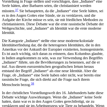
Vorstellung in Frage stellten und vorschlugen, dass „Indianer“ eine
Seele hätten, aber Barbaren seien, die christianisiert werden
37
müssten.
Sie behaupteten, da die „Indianer“ eine Seele hätten, sei
es in den Augen Gottes eine Sünde, sie zu versklaven, und die
Aufgabe der Kirche müsse es sein, sie mit friedlichen Methoden zu
christianisieren. Diese Debatte war die erste rassistische Debatte der
Weltgeschichte, und „Indianer“ als Identität war die erste moderne
Identität.
Die Kategorie „Indianer“ stellte eine neue moderne/koloniale
Identitätserfindung dar, die die heterogenen Identitäten, die in den
Amerikas vor der Ankunft der Europäer existierten, homogenisierte.
Es ist auch wichtig, sich daran zu erinnern, dass Kolumbus glaubte,
in Indien angekommen zu sein, was zur Verwendung des Begriffes
„Indianer“ führte, um die Bevölkerungen zu benennen, auf die er
traf. Aus diesem eurozentrischen geografischen Irrtum heraus
entstand der Begriff „Indianer“ als eine neue Identität. Aber die
Frage, ob „Indianer“ eine Seele haben oder nicht, war bereits eine
rassistische Frage, die sich direkt auf die Frage nach ihrem
38
Menschsein bezog.
In der christlichen Vorstellungswelt des 16. Jahrhunderts hatte diese
Debatte wichtige Auswirkungen. Wenn die „Indianer“ keine Seele
hatten, dann war es in den Augen Gottes gerechtfertigt, sie zu
versklaven und sie im Arbeitsprozess wie Tiere zu behandeln. Wenn