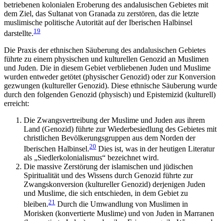
betriebenen kolonialen Eroberung des andalusischen Gebietes mit
dem Ziel, das Sultanat von Granada zu zerstören, das die letzte
muslimische politische Autorität auf der Iberischen Halbinsel
19
darstellte.
Die Praxis der ethnischen Säuberung des andalusischen Gebietes
führte zu einem physischen und kulturellen Genozid an Muslimen
und Juden. Die in diesem Gebiet verbliebenen Juden und Muslime
wurden entweder getötet (physischer Genozid) oder zur Konversion
gezwungen (kultureller Genozid). Diese ethnische Säuberung wurde
durch den folgenden Genozid (physisch) und Epistemizid (kulturell)
erreicht:
Die Zwangsvertreibung der Muslime und Juden aus ihrem
Land (Genozid) führte zur Wiederbesiedlung des Gebietes mit
christlichen Bevölkerungsgruppen aus dem Norden der
20
Iberischen Halbinsel.
Dies ist, was in der heutigen Literatur
als „Siedlerkolonialismus“ bezeichnet wird.
Die massive Zerstörung der islamischen und jüdischen
Spiritualität und des Wissens durch Genozid führte zur
Zwangskonversion (kultureller Genozid) derjenigen Juden
und Muslime, die sich entschieden, in dem Gebiet zu
21
bleiben.
Durch die Umwandlung von Muslimen in
Morisken
(konvertierte Muslime) und von Juden in Marranen