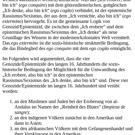
bin ich“ (
ego conquiro
) mit dem götzendienerischen, gottgleichen
„Ich denke, also bin ich“ (
ego cogito
) verbindet, ist der epistemische
Rassismus/Sexismus, der aus dem „Ich vernichte, also bin ich“ (
ego
extermino
) hervorgeht. Es ist die gemeinsame Logik von
Genozid/Epistemizid, die zwischen dem „Ich erobere“ und dem
epistemischen Rassismus/​Sexismus des „Ich denke“ als neue
Grundlage des Wissens in der modernen/kolonialen Welt vermittelt.
Das
ego extermino
ist die sozio-historische strukturelle Bedingung,
die das Bindeglied des
ego conquiro
mit dem
ego cogito
ermöglicht.
Im Folgenden wird argumentiert, dass die vier
Genozide/Epistemizide des langen 16. Jahrhunderts die sozio-
historische Bedingung der Möglichkeit für die Umwandlung des
„Ich erobere, also bin ich“ in den epistemischen
Rassismus/Sexismus des „Ich denke, also bin ich“ sind. Diese vier
Genozide/Epistemizide im langen 16. Jahrhundert sind verübt
worden:
an den Muslimen und Juden bei der Eroberung von al-
Andalus im Namen der „Reinheit des Blutes“ (
limpieza de
sangre
);
an den indigenen Völkern zunächst in den Amerikas und
dann in Asien;
an den afrikanischen Völkern mit dem Gefangenenhandel und
ihrer Versklavung in den Amerikas;