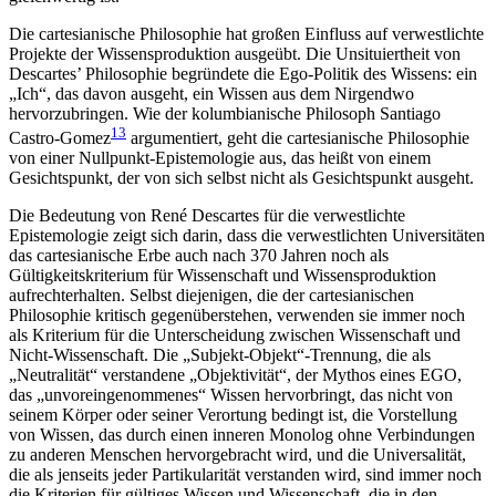
Die cartesianische Philosophie hat großen Einfluss auf verwestlichte
Projekte der Wissensproduktion ausgeübt. Die Unsituiertheit von
Descartes’ Philosophie begründete die Ego-Politik des Wissens: ein
„Ich“, das davon ausgeht, ein Wissen aus dem Nirgendwo
hervorzubringen. Wie der kolumbianische Philosoph Santiago
13
Castro-Gomez
argumentiert, geht die cartesianische Philosophie
von einer Nullpunkt-Epistemologie aus, das heißt von einem
Gesichtspunkt, der von sich selbst nicht als Gesichtspunkt ausgeht.
Die Bedeutung von René Descartes für die verwestlichte
Epistemologie zeigt sich darin, dass die verwestlichten Uni­versitäten
das cartesianische Erbe auch nach 370 Jahren noch als
Gültigkeitskriterium für Wissenschaft und Wissensproduktion
aufrechterhalten. Selbst diejenigen, die der cartesianischen
Philosophie kritisch gegenüberstehen, verwenden sie immer noch
als Kriterium für die Unterscheidung zwischen Wissenschaft und
Nicht-Wissenschaft. Die „Subjekt-Objekt“-Trennung, die als
„Neutralität“ verstandene „Objektivität“, der Mythos eines EGO,
das „unvoreingenommenes“ Wissen hervorbringt, das nicht von
seinem Körper oder seiner Verortung bedingt ist, die Vorstellung
von Wissen, das durch einen inneren Monolog ohne Verbindungen
zu anderen Menschen hervorgebracht wird, und die Universalität,
die als jenseits jeder Partikularität verstanden wird, sind immer noch
die Kriterien für gültiges Wissen und Wissenschaft, die in den