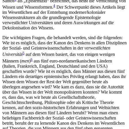
Santos
als „Epistemizid“ bezeichnet, das heißt die Vernichtung von
4
Wissen und Wissensformen.
Der Schwerpunkt dieses Artikels liegt
im Wesentlichen auf der Entstehung moderner/kolonialer
Wissensstrukturen als die grundlegende Epistemologie
verwestlichter Universitäten und deren Auswirkungen auf die
Dekolonisation des Wissens.
Die wichtigsten Fragen, die behandelt werden, sind die folgenden:
Wie ist es möglich, dass der Kanon des Denkens in allen Disziplinen
der Sozial- und Geisteswissenschaften in der
verwestlichten
5
Universität
auf dem Wissen basiert, das von einigen wenigen
6
Männern (
men
)
aus fünf euro-nordamerikanischen Ländern
(Italien, Frankreich, England, Deutschland und den USA)
geschaffen wurde? Wie ist es möglich, dass Männer aus diesen fünf
Ländern ein derartiges epistemisches Privileg erlangt haben, dass ihr
Wissen dem Wissen der Rest der Welt gegenüber heute als
überlegen angesehen wird? Wie kam es dazu, dass sie die Autorität
über das Wissen in der Welt monopolisieren konnten? Wie kommt
es, dass das, was wir heute als Gesellschaftstheorie,
Geschichtsschreibung, Philosophie oder als Kritische Theorie
kennen, auf den sozio-historischen Erfahrungen und Weltsichten
von Männern aus diesen fünf Ländern beruht? Wenn man einen
beliebigen Fachbereich der Sozial- oder Geisteswissenschaften
betritt, beruht der zu lernende Kanon des Denkens im Wesentlichen
auf Theorien, die von Männern aus den fünf oben genannten