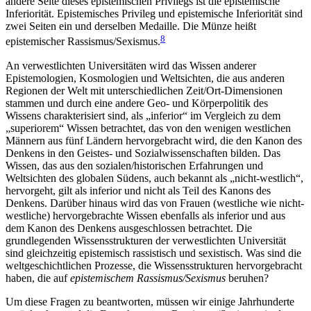
andere Seite dieses epistemischen Privilegs ist die epistemische
Inferiorität. Epistemisches Privileg und epistemische Inferiorität sind
zwei Seiten ein und derselben Medaille. Die Münze heißt
8
epistemischer Rassismus/Sexismus.
An verwestlichten Universitäten wird das Wissen anderer
Epistemologien, Kosmologien und Weltsichten, die aus anderen
Regionen der Welt mit unterschiedlichen Zeit/Ort-Dimensionen
stammen und durch eine andere Geo- und Körperpolitik des
Wissens charakterisiert sind, als „inferior“ im Vergleich zu dem
„superiorem“ Wissen betrachtet, das von den wenigen westlichen
Männern aus fünf Ländern hervorgebracht wird, die den Kanon des
Denkens in den Geistes- und Sozialwissenschaften bilden. Das
Wissen, das aus den sozialen/historischen Erfahrungen und
Weltsichten des globalen Südens, auch bekannt als „nicht-westlich“,
hervorgeht, gilt als inferior und nicht als Teil des Kanons des
Denkens. Darüber hinaus wird das von Frauen (westliche wie nicht-
westliche) hervorgebrachte Wissen ebenfalls als inferior und aus
dem Kanon des Denkens ausgeschlossen betrachtet. Die
grundlegenden Wissensstrukturen der verwestlichten Universität
sind gleichzeitig epistemisch rassistisch und sexistisch. Was sind die
weltgeschichtlichen Prozesse, die Wissensstrukturen hervorgebracht
haben, die auf
epistemischem Rassismus/Sexismus
beruhen?
Um diese Fragen zu beantworten, müssen wir einige Jahrhunderte