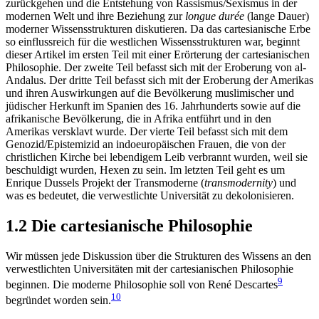
zurückgehen und die Entstehung von Rassismus/​Sexismus in der
modernen Welt und ihre Beziehung zur
longue durée
(lange Dauer)
moderner Wissensstrukturen diskutieren. Da das cartesianische Erbe
so einflussreich für die westlichen Wissensstrukturen war, beginnt
dieser Artikel im ersten Teil mit einer Erörterung der cartesianischen
Philosophie. Der zweite Teil befasst sich mit der Eroberung von al-
Andalus. Der dritte Teil befasst sich mit der Eroberung der Amerikas
und ihren Auswirkungen auf die Bevölkerung muslimischer und
jüdischer Herkunft im Spanien des 16. Jahrhunderts sowie auf die
afrikanische Bevölkerung, die in Afrika entführt und in den
Amerikas versklavt wurde. Der vierte Teil befasst sich mit dem
Genozid/Epistemizid an indoeuropäischen Frauen, die von der
christlichen Kirche bei lebendigem Leib verbrannt wurden, weil sie
beschuldigt wurden, Hexen zu sein. Im letzten Teil geht es um
Enrique Dussels Projekt der Transmoderne (
transmodernity
) und
was es bedeutet, die verwestlichte Universität zu dekolonisieren.
1.2 Die cartesianische Philosophie
Wir müssen jede Diskussion über die Strukturen des Wissens an den
verwestlichten Universitäten mit der cartesianischen Philosophie
9
beginnen. Die moderne Philosophie soll von René Descartes
10
begründet worden sein.