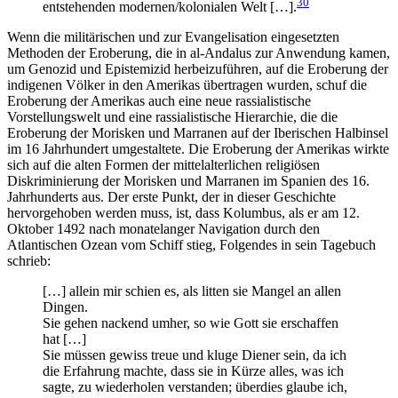
30
entstehenden modernen/kolonialen Welt […].
Wenn die militärischen und zur Evangelisation eingesetzten
Methoden der Eroberung, die in al-Andalus zur Anwendung kamen,
um Genozid und Epistemizid herbeizuführen, auf die Eroberung der
indigenen Völker in den Amerikas übertragen wurden, schuf die
Eroberung der Amerikas auch eine neue rassialistische
Vorstellungswelt und eine rassialistische Hierarchie, die die
Eroberung der Morisken und Marranen auf der Iberischen Halbinsel
im 16 Jahrhundert umgestaltete. Die Eroberung der Amerikas wirkte
sich auf die alten Formen der mittelalterlichen religiösen
Diskriminierung der Morisken und Marranen im Spanien des 16.
Jahrhunderts aus. Der erste Punkt, der in dieser Geschichte
hervorgehoben werden muss, ist, dass Kolumbus, als er am 12.
Oktober 1492 nach monatelanger Navigation durch den
Atlantischen Ozean vom Schiff stieg, Folgendes in sein Tagebuch
schrieb:
[…] allein mir schien es, als litten sie Mangel an allen
Dingen.
Sie gehen nackend umher, so wie Gott sie erschaffen
hat […]
Sie müssen gewiss treue und kluge Diener sein, da ich
die Erfahrung machte, dass sie in Kürze alles, was ich
sagte, zu wiederholen verstanden; überdies glaube ich,