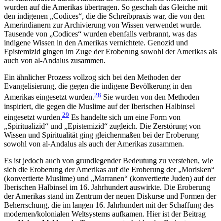
wurden auf die Amerikas übertragen. So geschah das Gleiche mit
den indigenen „Codices“, die die Schreibpraxis war, die von den
Amerindianern zur Archivierung von Wissen verwendet wurde.
Tausende von „Codices“ wurden ebenfalls verbrannt, was das
indigene Wissen in den Amerikas vernichtete. Genozid und
Epistemizid gingen im Zuge der Eroberung sowohl der Amerikas als
auch von al-Andalus zusammen.
Ein ähnlicher Prozess vollzog sich bei den Methoden der
Evangelisierung, die gegen die indigene Bevölkerung in den
28
Amerikas eingesetzt wurden.
Sie wurden von den Methoden
inspiriert, die gegen die Muslime auf der Iberischen Halbinsel
29
eingesetzt wurden.
Es handelte sich um eine Form von
„Spiritualizid“ und „Epistemizid“ zugleich. Die Zerstörung von
Wissen und Spiritualität ging gleichermaßen bei der Eroberung
sowohl von al-Andalus als auch der Amerikas zusammen.
Es ist jedoch auch von grundlegender Bedeutung zu verstehen, wie
sich die Eroberung der Amerikas auf die Eroberung der „Morisken“
(konvertierte Muslime) und „Marranen“ (konvertierte Juden) auf der
Iberischen Halbinsel im 16. Jahrhundert auswirkte. Die Eroberung
der Amerikas stand im Zentrum der neuen Diskurse und Formen der
Beherrschung, die im langen 16. Jahrhundert mit der Schaffung des
modernen/kolonialen Weltsystems aufkamen. Hier ist der Beitrag