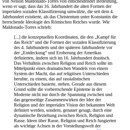
von Nelson Maldonado-Torres von entscheidender Bedeutung,
wenn er sagt, dass das 16. Jahrhundert die alten Formen der
imperialen sozialen Klassifizierung umwälzte, die seit dem 4.
Jahrhundert existierte, als das Christentum unter Konstantin die
herrschende Ideologie des Römischen Reiches wurde. Wie
Maldonado-Torres schrieb:
[...] die konzeptuellen Koordinaten, die den „Kampf für
das Reich“ und die Formen der sozialen Klassifizierung
des 4. Jahrhunderts und der späteren Jahrhunderte vor
der „Entdeckung“ und Eroberung der Amerikas
definierten, ändern sich im 16. Jahrhundert drastisch.
Das Verhältnis zwischen Religion und Reich sollte im
Mittelpunkt eines dramatischen Wandels von einem
System der Macht, das auf religiösen Unterschieden
beruhte, zu einem, das auf rassialistischen
Unterschieden basierte, stehen. Gerade aus diesem
Grund sollte die vorherrschende Episteme in der
Moderne nicht nur durch die Spannung zwischen und
das gegenseitige Zusammenwirken der Idee der
Religion und der imperialen Vision der bekannten Welt
definiert werden, sondern, genauer gesagt, durch eine
dynamische Beziehung zwischen Reich, Religion und
Rasse. Ideen über Rasse, Religion und Reich fungierten
als wichtige Achsen in der Vorstellungswelt der