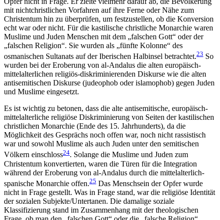
Opfer nicht in Frage. Er zielte vielmehr darauf ab, die Bevölkerung
mit nichtchristlichen Vorfahren auf ihre Ferne oder Nähe zum
Christentum hin zu überprüfen, um festzustellen, ob die Konversion
echt war oder nicht. Für die kastilische christliche Monarchie waren
Muslime und Juden Menschen mit dem „falschen Gott“ oder der
„falschen Religion“. Sie wurden als „fünfte Kolonne“ des
23
osmanischen Sultanats auf der Iberischen Halbinsel betrachtet.
So
wurden bei der Eroberung von al‑Andalus die alten europäisch-
mittelalterlichen religiös-diskriminierenden Diskurse wie die alten
antisemitischen Diskurse (judeophob oder islamophob) gegen Juden
und Muslime eingesetzt.
Es ist wichtig zu betonen, dass die alte antisemitische, europäisch-
mittelalterliche religiöse Diskriminierung von Seiten der kastilischen
christlichen Monarchie (Ende des 15. Jahrhunderts), da die
Möglichkeit des Gesprächs noch offen war, noch nicht rassistisch
war und sowohl Muslime als auch Juden unter den semitischen
24
Völkern einschloss
. Solange die Muslime und Juden zum
Christentum konvertierten, waren die Türen für die Integration
während der Eroberung von al-Andalus durch die mittelalterlich-
25
spanische Monarchie offen.
Das Menschsein der Opfer wurde
nicht in Frage gestellt. Was in Frage stand, war die religiöse Identität
der sozialen Subjekte/Untertanen. Die damalige soziale
Klassifizierung stand im Zusammenhang mit der theologischen
Frage, ob man den „falschen Gott“ oder die „falsche Religion“