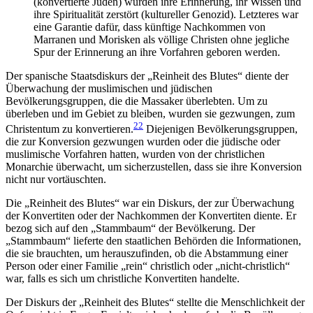
(konvertierte Juden) wurden ihre Erinnerung, ihr Wissen und
ihre Spiritualität zerstört (kultureller Genozid). Letzteres war
eine Garantie dafür, dass künftige Nachkommen von
Marranen und Morisken als völlige Christen ohne jegliche
Spur der Erinnerung an ihre Vorfahren geboren werden.
Der spanische Staatsdiskurs der „Reinheit des Blutes“ diente der
Überwachung der muslimischen und jüdischen
Bevölkerungsgruppen, die die Massaker überlebten. Um zu
überleben und im Gebiet zu bleiben, wurden sie gezwungen, zum
22
Christentum zu konvertieren.
Diejenigen Bevölkerungsgruppen,
die zur Konversion gezwungen wurden oder die jüdische oder
muslimische Vorfahren hatten, wurden von der christlichen
Monarchie überwacht, um sicherzustellen, dass sie ihre Konversion
nicht nur vortäuschten.
Die „Reinheit des Blutes“ war ein Diskurs, der zur Überwachung
der Konvertiten oder der Nachkommen der Konvertiten diente. Er
bezog sich auf den „Stammbaum“ der Bevölkerung. Der
„Stammbaum“ lieferte den staatlichen Behörden die Informationen,
die sie brauchten, um herauszufinden, ob die Abstammung einer
Person oder einer Familie „rein“ christlich oder „nicht-christlich“
war, falls es sich um christliche Konvertiten handelte.
Der Diskurs der „Reinheit des Blutes“ stellte die Menschlichkeit der