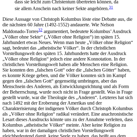
dass sie leicht zum Christentum übertreten können, da
31
sie allem Anschein nach keiner Sekte angehören.
Diese Aussage von Christoph Kolumbus löste eine Debatte aus, die
die nächsten 60 Jahre (1492-1552) andauerte. Wie Nelson
32
Maldonado-Torres
argumentiert, bedeutete Kolumbus’ Ausdruck
„Völker ohne Sekte“ („Völker ohne Religion“) im späten 15.
Jahrhundert etwas Neues. Wenn man heute „Völker ohne Religion“
sagt, bedeutet das „atheistische Völker“. In der christlichen
Vorstellungswelt des späten 15. Jahrhunderts hatte der Ausdruck
„Völker ohne Religion“ jedoch eine andere Konnotation. In der
christlichen Vorstellungswelt haben alle Menschen eine Religion.
Sie konnten den „falschen Gott“ oder die „falschen Götter“ haben,
es konnte Kriege geben, und die Völker konnten sich im Kampf
gegen den „falschen Gott“ gegenseitig umbringen, aber das
Menschsein des Anderen, als Entwicklungsrichtung und als Form
der Beherrschung, wurde noch nicht in Frage gestellt. Was in Frage
gestellt wurde, war die Theologie des „Anderen“. Letzteres hat sich
nach 1492 mit der Eroberung der Amerikas und der
Charakterisierung der indigenen Völker durch Christoph Kolumbus
als „Völker ohne Religion“ radikal verändert. Eine anachronistische
Lesart dieses Ausdrucks könnte uns zu der Annahme verleiten, dass
Kolumbus „atheistische Völker“ meinte. Aber keine Religion zu
haben, war in der damaligen christlichen Vorstellungswelt
gleichbedeutend damit, keine Seele zu haben, das heißt aus dem