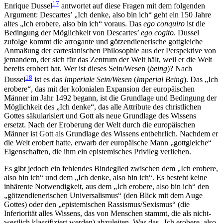
17
Enrique Dussel
antwortet auf diese Fragen mit dem folgenden
Argument: Descartes’ „Ich denke, also bin ich“ geht ein 150 Jahre
altes „Ich erobere, also bin ich“ voraus. Das
ego conquiro
ist die
Bedingung der Möglichkeit von Descartes’
ego cogito
. Dussel
zufolge kommt die arrogante und götzendienerische gottgleiche
Anmaßung der cartesianischen Philosophie aus der Perspektive von
jemandem, der sich für das Zentrum der Welt hält, weil er die Welt
bereits erobert hat. Wer ist dieses Sein/​Wesen (
being
)? Nach
18
Dussel
ist es das
Imperiale Sein/Wesen
(
Imperial Being
). Das „Ich
erobere“, das mit der kolonialen Expansion der europäischen
Männer im Jahr 1492 begann, ist die Grundlage und Bedingung der
Möglichkeit des „Ich denke“, das alle Attribute des christlichen
Gottes säkularisiert und Gott als neue Grundlage des Wissens
ersetzt. Nach der Eroberung der Welt durch die europäischen
Männer ist Gott als Grundlage des Wissens entbehrlich. Nachdem er
die Welt erobert hatte, erwarb der europäische Mann „gottgleiche“
Eigenschaften, die ihm ein epistemisches Privileg verliehen.
Es gibt jedoch ein fehlendes Bindeglied zwischen dem „Ich erobere,
also bin ich“ und dem „Ich denke, also bin ich“. Es besteht keine
inhärente Notwendigkeit, aus dem „Ich erobere, also bin ich“ den
„götzendienerischen Universalismus“ (den Blick mit dem Auge
Gottes) oder den „epistemischen Rassismus/​Sexismus“ (die
Inferiorität alles Wissens, das von Menschen stammt, die als nicht-
westlich klassifiziert werden) abzuleiten. Was das „Ich erobere, also