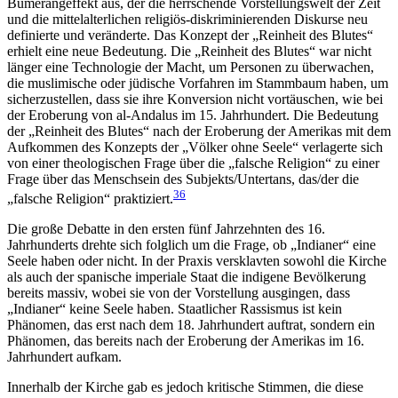
Bumerangeffekt aus, der die herrschende Vorstellungswelt der Zeit
und die mittelalterlichen religiös-diskriminierenden Diskurse neu
definierte und veränderte. Das Konzept der „Reinheit des Blutes“
erhielt eine neue Bedeutung. Die „Reinheit des Blutes“ war nicht
länger eine Technologie der Macht, um Personen zu überwachen,
die muslimische oder jüdische Vorfahren im Stammbaum haben, um
sicherzustellen, dass sie ihre Konversion nicht vortäuschen, wie bei
der Eroberung von al-Andalus im 15. Jahrhundert. Die Bedeutung
der „Reinheit des Blutes“ nach der Eroberung der Amerikas mit dem
Aufkommen des Konzepts der „Völker ohne Seele“ verlagerte sich
von einer theologischen Frage über die „falsche Religion“ zu einer
Frage über das Menschsein des Subjekts/Untertans, das/der die
36
„falsche Religion“ praktiziert.
Die große Debatte in den ersten fünf Jahrzehnten des 16.
Jahrhunderts drehte sich folglich um die Frage, ob „Indianer“ eine
Seele haben oder nicht. In der Praxis versklavten sowohl die Kirche
als auch der spanische imperiale Staat die indigene Bevölkerung
bereits massiv, wobei sie von der Vorstellung ausgingen, dass
„Indianer“ keine Seele haben. Staatlicher Rassismus ist kein
Phänomen, das erst nach dem 18. Jahrhundert auftrat, sondern ein
Phänomen, das bereits nach der Eroberung der Amerikas im 16.
Jahrhundert aufkam.
Innerhalb der Kirche gab es jedoch kritische Stimmen, die diese