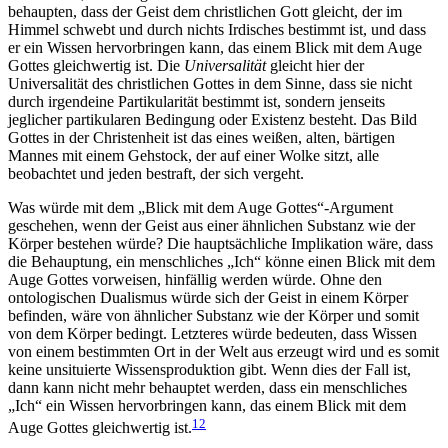
behaupten, dass der Geist dem christlichen Gott gleicht, der im
Himmel schwebt und durch nichts Irdisches bestimmt ist, und dass
er ein Wissen hervorbringen kann, das einem Blick mit dem Auge
Gottes gleichwertig ist. Die
Universalität
gleicht hier der
Universalität des christlichen Gottes in dem Sinne, dass sie nicht
durch irgendeine Partikularität bestimmt ist, sondern jenseits
jeglicher partikularen Bedingung oder Existenz besteht. Das Bild
Gottes in der Christenheit ist das eines weißen, alten, bärtigen
Mannes mit einem Gehstock, der auf einer Wolke sitzt, alle
beobachtet und jeden bestraft, der sich vergeht.
Was würde mit dem „Blick mit dem Auge Gottes“-Argument
geschehen, wenn der Geist aus einer ähnlichen Substanz wie der
Körper bestehen würde? Die hauptsächliche Implikation wäre, dass
die Behauptung, ein menschliches „Ich“ könne einen Blick mit dem
Auge Gottes vorweisen, hinfällig werden würde. Ohne den
ontologischen Dualismus würde sich der Geist in einem Körper
befinden, wäre von ähnlicher Substanz wie der Körper und somit
von dem Körper bedingt. Letzteres würde bedeuten, dass Wissen
von einem bestimmten Ort in der Welt aus erzeugt wird und es somit
keine unsituierte Wissensproduktion gibt. Wenn dies der Fall ist,
dann kann nicht mehr behauptet werden, dass ein menschliches
„Ich“ ein Wissen hervorbringen kann, das einem Blick mit dem
12
Auge Gottes gleichwertig ist.