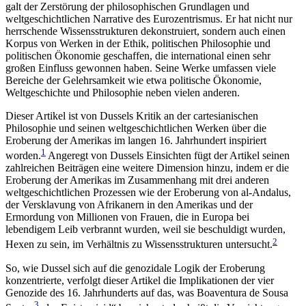
galt der Zerstörung der philosophischen Grundlagen und
weltgeschichtlichen Narrative des Eurozentrismus. Er hat nicht nur
herrschende Wissensstrukturen dekonstruiert, sondern auch einen
Korpus von Werken in der Ethik, politischen Philosophie und
politischen Ökonomie geschaffen, die international einen sehr
großen Einfluss gewonnen haben. Seine Werke umfassen viele
Bereiche der Gelehrsamkeit wie etwa politische Ökonomie,
Weltgeschichte und Philosophie neben vielen anderen.
Dieser Artikel ist von Dussels Kritik an der cartesianischen
Philosophie und seinen weltgeschichtlichen Werken über die
Eroberung der Amerikas im langen 16. Jahrhundert inspiriert
1
worden.
Angeregt von Dussels Einsichten fügt der Artikel seinen
zahlreichen Beiträgen eine weitere Dimension hinzu, indem er die
Eroberung der Amerikas im Zusammenhang mit drei anderen
weltgeschichtlichen Prozessen wie der Eroberung von al-Andalus,
der Versklavung von Afrikanern in den Amerikas und der
Ermordung von Millionen von Frauen, die in Europa bei
lebendigem Leib verbrannt wurden, weil sie beschuldigt wurden,
2
Hexen zu sein, im Verhältnis zu Wissensstrukturen untersucht.
So, wie Dussel sich auf die genozidale Logik der Eroberung
konzentrierte, verfolgt dieser Artikel die Implikationen der vier
Genozide des 16. Jahrhunderts auf das, was Boaventura de Sousa
3