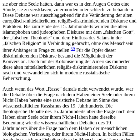
sie aber eine Seele hatten, dann war es in den Augen Gottes eine
Sünde, sie zu versklaven, zu ermorden oder schlecht zu behandeln.
Diese Debatte war ausschlaggebend für die Veränderung der alten
europäisch-mittelalterlichen religiös-diskriminierenden Diskurse und
Praktiken. Bis zum Ende des 15. Jahrhunderts wurden die alten
islamophoben und judeophoben Diskurse mit dem „falschen Gott“,
der „falschen Theologie“ und dem Einfluss des Satans in der
„falschen Religion“ in Verbindung gebracht, ohne das Menschsein
39
ihrer Anhänger in Frage zu stellen.
Für die Opfer dieser
diskriminierenden Diskurse bestand die Möglichkeit der
Konversion. Doch mit der Kolonisierung der Amerikas mutierten
diese alten mittelalterlichen religiös-diskriminierenden Diskurse
rasch und verwandelten sich in moderne rassialistische
Beherrschung.
Auch wenn das Wort „Rasse“ damals nicht verwendet wurde, war
die Debatte über die Frage nach dem Haben einer Seele oder ihrem
Nicht-Haben bereits eine rassistische Debatte im Sinne des
wissenschaftlichen Rassismus des 19. Jahrhunderts. Die
theologische Debatte des 16. Jahrhunderts über die Frage nach dem
Haben einer Seele oder ihrem Nicht-Haben hatte dieselbe
Bedeutung wie die wissenschaftlichen Debatten des 19.
Jahrhunderts über die Frage nach dem Haben der menschlichen
biologischen Verfassung oder ihrem Nicht-Haben. In beiden Fällen
handelte es sich um Debatten über das Mensch- oder Tiersein der