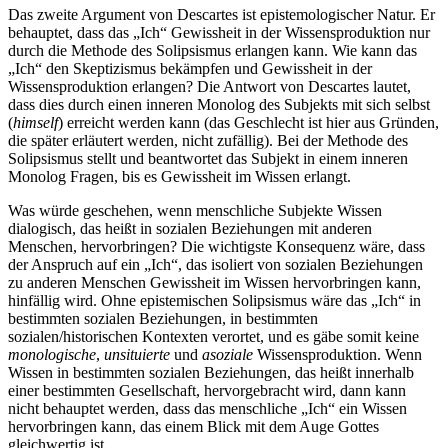
Das zweite Argument von Descartes ist epistemologischer Natur. Er
behauptet, dass das „Ich“ Gewissheit in der Wissensproduktion nur
durch die Methode des Solipsismus erlangen kann. Wie kann das
„Ich“ den Skeptizismus bekämpfen und Gewissheit in der
Wissensproduktion erlangen? Die Antwort von Descartes lautet,
dass dies durch einen inneren Monolog des Subjekts mit sich selbst
(
himself
) erreicht werden kann (das Geschlecht ist hier aus Gründen,
die später erläutert werden, nicht zufällig). Bei der Methode des
Solipsismus stellt und beantwortet das Subjekt in einem inneren
Monolog Fragen, bis es Gewissheit im Wissen erlangt.
Was würde geschehen, wenn menschliche Subjekte Wissen
dialogisch, das heißt in sozialen Beziehungen mit anderen
Menschen, hervorbringen? Die wichtigste Konsequenz wäre, dass
der Anspruch auf ein „Ich“, das isoliert von sozialen Beziehungen
zu anderen Menschen Gewissheit im Wissen hervorbringen kann,
hinfällig wird. Ohne epistemischen Solipsismus wäre das „Ich“ in
bestimmten sozialen Beziehungen, in bestimmten
sozialen/historischen Kontexten verortet, und es gäbe somit keine
monologische
,
unsituierte
und
asoziale
Wissensproduktion. Wenn
Wissen in bestimmten sozialen Beziehungen, das heißt innerhalb
einer bestimmten Gesellschaft, hervorgebracht wird, dann kann
nicht behauptet werden, dass das menschliche „Ich“ ein Wissen
hervorbringen kann, das einem Blick mit dem Auge Gottes
gleichwertig ist.