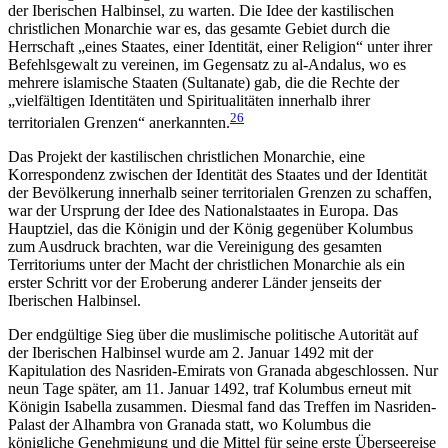
der Iberischen Halbinsel, zu warten. Die Idee der kastilischen
christlichen Monarchie war es, das gesamte Gebiet durch die
Herrschaft „eines Staates, einer Identität, einer Religion“ unter ihrer
Befehlsgewalt zu vereinen, im Gegensatz zu al-Andalus, wo es
mehrere islamische Staaten (Sultanate) gab, die die Rechte der
„vielfältigen Identitäten und Spiritualitäten innerhalb ihrer
26
territorialen Grenzen“ anerkannten.
Das Projekt der kastilischen christlichen Monarchie, eine
Korrespondenz zwischen der Identität des Staates und der Identität
der Bevölkerung innerhalb seiner territorialen Grenzen zu schaffen,
war der Ursprung der Idee des Nationalstaates in Europa. Das
Hauptziel, das die Königin und der König gegenüber Kolumbus
zum Ausdruck brachten, war die Vereinigung des gesamten
Territoriums unter der Macht der christlichen Monarchie als ein
erster Schritt vor der Eroberung anderer Länder jenseits der
Iberischen Halbinsel.
Der endgültige Sieg über die muslimische politische Autorität auf
der Iberischen Halbinsel wurde am 2. Januar 1492 mit der
Kapitulation des Nasriden-Emirats von Granada abgeschlossen. Nur
neun Tage später, am 11. Januar 1492, traf Kolumbus erneut mit
Königin Isabella zusammen. Diesmal fand das Treffen im Nasriden-
Palast der Alhambra von Granada statt, wo Kolumbus die
königliche Genehmigung und die Mittel für seine erste Überseereise