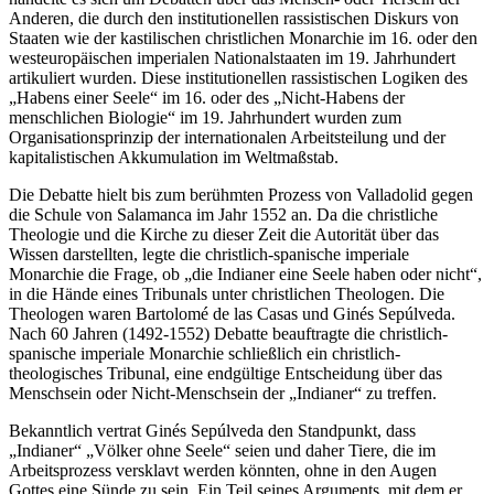
Anderen, die durch den institutionellen rassistischen Diskurs von
Staaten wie der kastilischen christlichen Monarchie im 16. oder den
westeuropäischen imperialen Nationalstaaten im 19. Jahrhundert
artikuliert wurden. Diese institutionellen rassistischen Logiken des
„Habens einer Seele“ im 16. oder des „Nicht-Habens der
menschlichen Biologie“ im 19. Jahrhundert wurden zum
Organisationsprinzip der internationalen Arbeitsteilung und der
kapitalistischen Akkumulation im Weltmaßstab.
Die Debatte hielt bis zum berühmten Prozess von Valladolid gegen
die Schule von Salamanca im Jahr 1552 an. Da die christliche
Theologie und die Kirche zu dieser Zeit die Autorität über das
Wissen darstellten, legte die christlich-spanische imperiale
Monarchie die Frage, ob „die Indianer eine Seele haben oder nicht“,
in die Hände eines Tribunals unter christlichen Theologen. Die
Theologen waren Bartolomé de las Casas und Ginés Sepúlveda.
Nach 60 Jahren (1492-1552) Debatte beauftragte die christlich-
spanische imperiale Monarchie schließlich ein christlich-
theologisches Tribunal, eine endgültige Entscheidung über das
Menschsein oder Nicht-Menschsein der „Indianer“ zu treffen.
Bekanntlich vertrat Ginés Sepúlveda den Standpunkt, dass
„Indianer“ „Völker ohne Seele“ seien und daher Tiere, die im
Arbeitsprozess versklavt werden könnten, ohne in den Augen
Gottes eine Sünde zu sein. Ein Teil seines Arguments, mit dem er