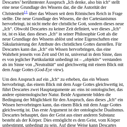
Descartes’ berühmtester Ausspruch „Ich denke, also bin ich“ stellt
eine neue Grundlage des Wissens dar, die die Autorität der
11
Christenheit
über das Wissen seit dem Römischen Reich in Frage
stellte. Die neue Grundlage des Wissens, die der Cartesianismus
hervorbringt, ist nicht mehr der christliche Gott, sondern dieses neue
„Ich“. Obwohl Descartes zu keiner Zeit definiert, wer dieses „Ich“
ist, ist es klar, dass dieses „Ich“ in seiner Philosophie Gott als die
neue Grundlage des Wissens ablöst und seine Eigenschaften eine
Säkularisierung der Attribute des christlichen Gottes darstellen. Für
Descartes kann das „Ich“ ein Wissen hervorbringen, das eine
Wahrheit jenseits von Zeit und Ort ist, universal in dem Sinne, dass
es von jeglicher Partikularität unbedingt ist – „objektiv“ verstanden
als im Sinne von „Neutralität“ und gleichwertig mit einem Blick mit
dem Auge Gottes (
God-Eye view
).
Um den Anspruch auf ein „Ich“ zu erheben, das ein Wissen
hervorbringt, das einem Blick mit dem Auge Gottes gleichwertig ist,
führt Descartes zwei Hauptargumente an: eins ist ontologischer, das
andere epistemologischer Natur. Beide Argumente bilden die
Bedingung der Möglichkeit für den Anspruch, dass dieses „Ich“ ein
Wissen hervorbringen kann, das einem Blick mit dem Auge Gottes
gleichwertig ist. Das erste Argument ist der ontologische Dualismus.
Descartes behauptet, dass der Geist aus einer anderen Substanz
besteht als der Körper. Dies ermöglicht es dem Geist, vom Körper
unbestimmt, unbedingt zu sein. Auf diese Weise kann Descartes