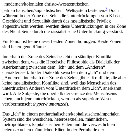
„modernen/kolonialen christo-/westzentrischen
7
patriarchalischen/kapitalistischen“ Weltsystem bestehen.
Doch
während in der Zone des Seins die Unterdrückungen von Klasse,
Geschlecht und Sexualität durch das rassialistische Privileg
abgeschwächt werden, werden diese Unterdrückungen in der Zone
des Nicht-Seins durch die rassialistische Unterdrückung verstärkt.
Für Fanon ist keine dieser beiden Zonen homogen. Beide Zonen
sind heterogene Räume.
Innerhalb der Zone des Seins besteht ein ständiger Konflikt
zwischen dem, was die Hegelsche Philosophie als Dialektik der
Anerkennung zwischen dem „Ich“ und dem „Anderen“
charakterisiert. In der Dialektik zwischen dem „Ich“ und dem
„Anderen“ innerhalb der Zone des Seins gibt es Konflikte, die aber
keine rassialistischen Konflikte sind, weil das Menschsein des
unterdrückten Anderen vom Unterdrücker, dem „Ich“, anerkannt
wird. Alle Subjekte, die oberhalb der Grenze des Menschseins
leben, auch jene unterdrückten, werden als superiore Wesen
verübermenscht (
hyper-humanized
).
Das „Ich“ in einem patriarchalischen/kapitalistischen/imperialen
System sind die westlichen, heterosexuellen, männlichen,
metropolitanen, kapitalistischen Eliten und die verwestlichten
heterosexuellen männlichen Eliten in der Peripherie der