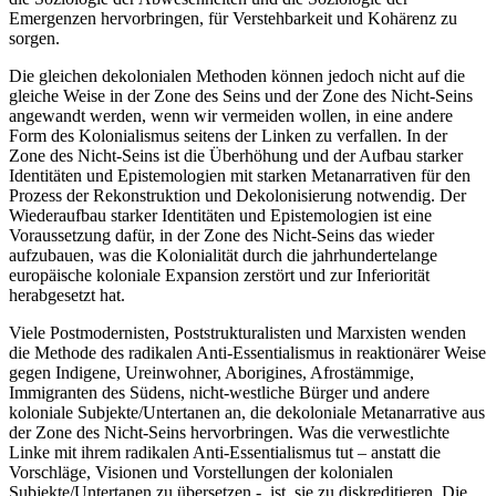
Emergenzen hervorbringen, für Verstehbarkeit und Kohärenz zu
sorgen.
Die gleichen dekolonialen Methoden können jedoch nicht auf die
gleiche Weise in der Zone des Seins und der Zone des Nicht-Seins
angewandt werden, wenn wir vermeiden wollen, in eine andere
Form des Kolonialismus seitens der Linken zu verfallen. In der
Zone des Nicht-Seins ist die Überhöhung und der Aufbau starker
Identitäten und Epistemologien mit starken Metanarrativen für den
Prozess der Rekonstruktion und Dekolonisierung notwendig. Der
Wiederaufbau starker Identitäten und Epistemologien ist eine
Voraussetzung dafür, in der Zone des Nicht-Seins das wieder
aufzubauen, was die Kolonialität durch die jahrhundertelange
europäische koloniale Expansion zerstört und zur Inferiorität
herabgesetzt hat.
Viele Postmodernisten, Poststrukturalisten und Marxisten wenden
die Methode des radikalen Anti-Essentialismus in reaktionärer Weise
gegen Indigene, Ureinwohner, Aborigines, Afrostämmige,
Immigranten des Südens, nicht-westliche Bürger und andere
koloniale Subjekte/Untertanen an, die dekoloniale Metanarrative aus
der Zone des Nicht-Seins hervorbringen. Was die verwestlichte
Linke mit ihrem radikalen Anti-Essentialismus tut – anstatt die
Vorschläge, Visionen und Vorstellungen der kolonialen
Subjekte/Untertanen zu übersetzen -, ist, sie zu diskreditieren. Die