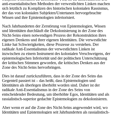
anti-essentialistischen Methoden der verwestlichten Linken machen
sich letztlich zu Komplizen des historischen kolonialen Rassismus,
der das von kolonialen Subjekten/​Untertanen hervorgebrachte
Wissen und ihre Epistemologien inferiorisiert.
Nach Jahrhunderten der Zerstörung von Epistemologien, Wissen
und Identitäten durchläuft die Dekolonisierung in der Zone des
Nicht-Seins einen notwendigen Prozess der Rekonstruktion ihres
eigenen Denkens und ihrer eigenen Identitäten. Die verwestlichte
Linke hat Schwierigkeiten, diese Prozesse zu verstehen. Der
radikale Anti-Essentialismus der verwestlichten Linken ist
inzwischen zu einem Instrument des kolonialen Verschweigens, der
epistemologischen Inferiorität und der politischen Unterschätzung
der kritischen Stimmen geworden, die kritisches Denken aus der
Zone des Nicht-Seins hervorbringen.
Dies ist darauf zurückzuführen, dass in der Zone des Seins das
Gegenteil passiert ist – das heißt, dass Epistemologien und
Identitäten als überlegen überhöht worden sind. Daher ist der
radikale Anti-Essentialismus in der Zone des Seins von
entscheidender Bedeutung, um überhöhte Egos, Identitäten und als
rassialistisch-superior gedachte Epistemologien zu dekolonisieren.
Aber wenn er auf die Zone des Nicht-Seins angewendet wird, wo
Identitäten und Epistemologien seit Jahrhunderten als rassialistisch-