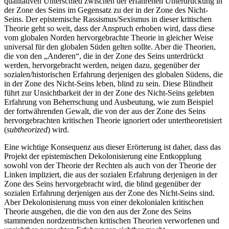
qualitativen Unterschied zwischen der erfahrenen Unterdrückung in
der Zone des Seins im Gegensatz zu der in der Zone des Nicht-
Seins. Der epistemische Rassismus/Sexismus in dieser kritischen
Theorie geht so weit, dass der Anspruch erhoben wird, dass diese
vom globalen Norden hervorgebrachte Theorie in gleicher Weise
universal für den globalen Süden gelten sollte. Aber die Theorien,
die von den „Anderen“, die in der Zone des Seins unterdrückt
werden, hervorgebracht werden, neigen dazu, gegenüber der
sozialen/historischen Erfahrung derjenigen des globalen Südens, die
in der Zone des Nicht-Seins leben, blind zu sein. Diese Blindheit
führt zur Unsichtbarkeit der in der Zone des Nicht-Seins gelebten
Erfahrung von Beherrschung und Ausbeutung, wie zum Beispiel
der fortwährenden Gewalt, die von der aus der Zone des Seins
hervorgebrachten kritischen Theorie ignoriert oder untertheoretisiert
(
subtheo­rized
) wird.
Eine wichtige Konsequenz aus dieser Erörterung ist daher, dass das
Projekt der epistemischen Dekolonisierung eine Entkopplung
sowohl von der Theorie der Rechten als auch von der Theorie der
Linken impliziert, die aus der sozialen Erfahrung derjenigen in der
Zone des Seins hervorgebracht wird, die blind gegenüber der
sozialen Erfahrung derjenigen aus der Zone des Nicht-Seins sind.
Aber Dekolonisierung muss von einer dekolonialen kritischen
Theorie ausgehen, die die von den aus der Zone des Seins
stammenden nordzentrischen kritischen Theorien verworfenen und