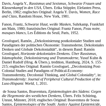
Davis, Angela Y.,
Rassismus und Sexismus, Schwarze Frauen und
Klassenkampf in den USA
, Übers. Erika Stöppler, Elefanten Press,
Berlin, 1982; englisches Original: Angela Y. Davis,
Women, Race
and Class
, Random House, New York, 1981.
Fanon, Frantz,
Schwarze Haut, weiße Masken
, Suhrkamp, Frankfurt
am Main, 1980; französisches Original: Frantz Fanon,
Peau noire,
masques blancs
, Les Éditions du Seuil, Paris, 1952.
Grosfoguel, Ramón, „Dekolonisierung postkolonialer Studien und
Paradigmen der politischen Ökonomie: Transmoderne, Dekoloniales
Denken und Globale Dekolonialität“, in diesem Band: Ramón
Grosfoguel,
Horizonte dekolonialen Denkens. Über Rassismus,
Islamophobie, Dekolonisierung und Transmoderne
, Yusuf Kuhn &
Daniel Rudolf (Hrsg. & Übers.), tredition, Hamburg, 2024, S. 155-
215; englisches Original: Ramón Grosfoguel, „Decolonizing Post-
Colonial Studies and Paradigms of Political-Economy:
Transmodernity, Decolonial Thinking, and Global Coloniality“, in:
Transmodernity: Journal of Peripheral Cultural Production of the
Luso-Hispanic World
, 1, 2011.
de Sousa Santos, Boaventura,
Epistemologien des Südens: Gegen
die Hegemonie des westlichen Denkens
, Übers. Felix Schüring,
Unrast, Münster, 2018; englisches Original: Boaventura de Sousa
Santos,
Epistemologies of the South: Justice Against Epistemicide
,