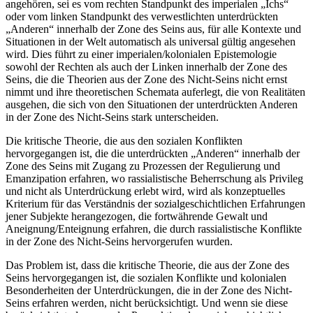
angehören, sei es vom rechten Standpunkt des imperialen „Ichs“
oder vom linken Standpunkt des verwestlichten unterdrückten
„Anderen“ innerhalb der Zone des Seins aus, für alle Kontexte und
Situationen in der Welt automatisch als universal gültig angesehen
wird. Dies führt zu einer imperialen/kolonialen Epistemologie
sowohl der Rechten als auch der Linken innerhalb der Zone des
Seins, die die Theorien aus der Zone des Nicht-Seins nicht ernst
nimmt und ihre theoretischen Schemata auferlegt, die von Realitäten
ausgehen, die sich von den Situationen der unterdrückten Anderen
in der Zone des Nicht-Seins stark unterscheiden.
Die kritische Theorie, die aus den sozialen Konflikten
hervorgegangen ist, die die unterdrückten „Anderen“ innerhalb der
Zone des Seins mit Zugang zu Prozessen der Regulierung und
Emanzipation erfahren, wo rassialistische Beherrschung als Privileg
und nicht als Unterdrückung erlebt wird, wird als konzeptuelles
Kriterium für das Verständnis der sozialgeschichtlichen Erfahrungen
jener Subjekte herangezogen, die fortwährende Gewalt und
Aneignung/Enteignung erfahren, die durch rassialistische Konflikte
in der Zone des Nicht-Seins hervorgerufen wurden.
Das Problem ist, dass die kritische Theorie, die aus der Zone des
Seins hervorgegangen ist, die sozialen Konflikte und kolonialen
Besonderheiten der Unterdrückungen, die in der Zone des Nicht-
Seins erfahren werden, nicht berücksichtigt. Und wenn sie diese