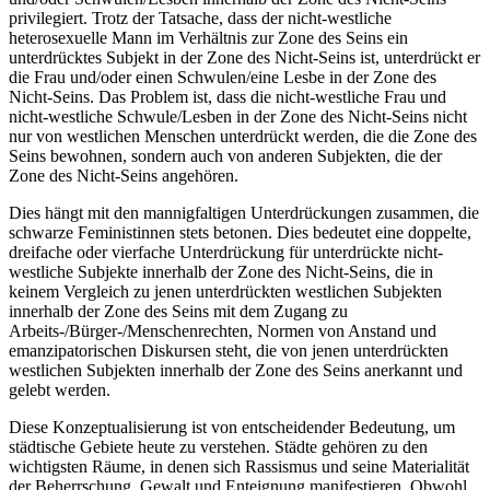
privilegiert. Trotz der Tatsache, dass der nicht-westliche
heterosexuelle Mann im Verhältnis zur Zone des Seins ein
unterdrücktes Subjekt in der Zone des Nicht-Seins ist, unterdrückt er
die Frau und/oder einen Schwulen/eine Lesbe in der Zone des
Nicht-Seins. Das Problem ist, dass die nicht-westliche Frau und
nicht-westliche Schwule/Lesben in der Zone des Nicht-Seins nicht
nur von westlichen Menschen unterdrückt werden, die die Zone des
Seins bewohnen, sondern auch von anderen Subjekten, die der
Zone des Nicht-Seins angehören.
Dies hängt mit den mannigfaltigen Unterdrückungen zusammen, die
schwarze Feministinnen stets betonen. Dies bedeutet eine doppelte,
dreifache oder vierfache Unterdrückung für unterdrückte nicht-
westliche Subjekte innerhalb der Zone des Nicht-Seins, die in
keinem Vergleich zu jenen unterdrückten westlichen Subjekten
innerhalb der Zone des Seins mit dem Zugang zu
Arbeits-/Bürger-/Menschenrechten, Normen von Anstand und
emanzipatorischen Diskursen steht, die von jenen unterdrückten
westlichen Subjekten innerhalb der Zone des Seins anerkannt und
gelebt werden.
Diese Konzeptualisierung ist von entscheidender Bedeutung, um
städtische Gebiete heute zu verstehen. Städte gehören zu den
wichtigsten Räume, in denen sich Rassismus und seine Materialität
der Beherrschung, Gewalt und Enteignung manifestieren. Obwohl