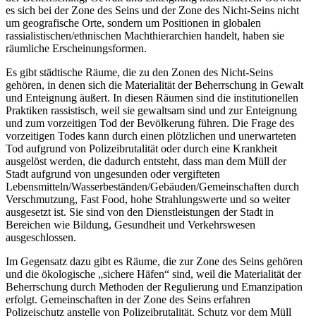
es sich bei der Zone des Seins und der Zone des Nicht-Seins nicht
um geografische Orte, sondern um Positionen in globalen
rassialistischen/ethnischen Machthierarchien handelt, haben sie
räumliche Erscheinungsformen.
Es gibt städtische Räume, die zu den Zonen des Nicht-Seins
gehören, in denen sich die Materialität der Beherrschung in Gewalt
und Enteignung äußert. In diesen Räumen sind die institutionellen
Praktiken rassistisch, weil sie gewaltsam sind und zur Enteignung
und zum vorzeitigen Tod der Bevölkerung führen. Die Frage des
vorzeitigen Todes kann durch einen plötzlichen und unerwarteten
Tod aufgrund von Polizeibrutalität oder durch eine Krankheit
ausgelöst werden, die dadurch entsteht, dass man dem Müll der
Stadt aufgrund von ungesunden oder vergifteten
Lebensmitteln/Wasserbeständen/Gebäuden/Gemeinschaften durch
Verschmutzung, Fast Food, hohe Strahlungswerte und so weiter
ausgesetzt ist. Sie sind von den Dienstleistungen der Stadt in
Bereichen wie Bildung, Gesundheit und Verkehrswesen
ausgeschlossen.
Im Gegensatz dazu gibt es Räume, die zur Zone des Seins gehören
und die ökologische „sichere Häfen“ sind, weil die Materialität der
Beherrschung durch Methoden der Regulierung und Emanzipation
erfolgt. Gemeinschaften in der Zone des Seins erfahren
Polizeischutz anstelle von Polizeibrutalität, Schutz vor dem Müll