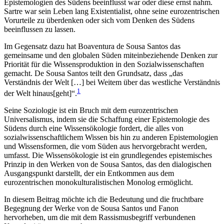
Epistemologien des Südens beeinflusst war oder diese ernst nahm.
Sartre war sein Leben lang Existentialist, ohne seine eurozentrischen
Vorurteile zu überdenken oder sich vom Denken des Südens
beeinflussen zu lassen.
Im Gegensatz dazu hat Boaventura de Sousa Santos das
gemeinsame und den globalen Süden miteinbeziehende Denken zur
Priorität für die Wissensproduktion in den Sozialwissenschaften
gemacht. De Sousa Santos teilt den Grundsatz, dass „das
Verständnis der Welt […] bei Weitem über das westliche Verständnis
1
der Welt hinaus[geht]“.
Seine Soziologie ist ein Bruch mit dem eurozentrischen
Universalismus, indem sie die Schaffung einer Epistemologie des
Südens durch eine Wissensökologie fordert, die alles von
sozialwissenschaftlichem Wissen bis hin zu anderen Epistemologien
und Wissensformen, die vom Süden aus hervorgebracht werden,
umfasst. Die Wissensökologie ist ein grundlegendes epistemisches
Prinzip in den Werken von de Sousa Santos, das den dialogischen
Ausgangspunkt darstellt, der ein Entkommen aus dem
eurozentrischen monokulturalistischen Monolog ermöglicht.
In diesem Beitrag möchte ich die Bedeutung und die fruchtbare
Begegnung der Werke von de Sousa Santos und Fanon
hervorheben, um die mit dem Rassismusbegriff verbundenen