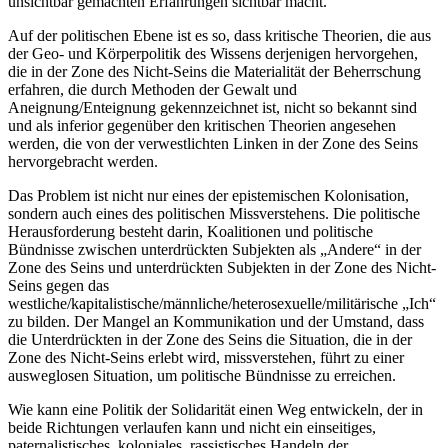
unsichtbar gemachten Erfahrungen sichtbar macht.
Auf der politischen Ebene ist es so, dass kritische Theorien, die aus
der Geo- und Körperpolitik des Wissens derjenigen hervorgehen,
die in der Zone des Nicht-Seins die Materialität der Beherrschung
erfahren, die durch Methoden der Gewalt und
Aneignung/Enteignung gekennzeichnet ist, nicht so bekannt sind
und als inferior gegenüber den kritischen Theorien angesehen
werden, die von der verwestlichten Linken in der Zone des Seins
hervorgebracht werden.
Das Problem ist nicht nur eines der epistemischen Kolonisation,
sondern auch eines des politischen Missverstehens. Die politische
Herausforderung besteht darin, Koalitionen und politische
Bündnisse zwischen unterdrückten Subjekten als „Andere“ in der
Zone des Seins und unterdrückten Subjekten in der Zone des Nicht-
Seins gegen das
westliche/kapitalistische/männliche/heterosexuelle/militärische „Ich“
zu bilden. Der Mangel an Kommunikation und der Umstand, dass
die Unterdrückten in der Zone des Seins die Situation, die in der
Zone des Nicht-Seins erlebt wird, missverstehen, führt zu einer
ausweglosen Situation, um politische Bündnisse zu erreichen.
Wie kann eine Politik der Solidarität einen Weg entwickeln, der in
beide Richtungen verlaufen kann und nicht ein einseitiges,
paternalistisches, koloniales, rassistisches Handeln der