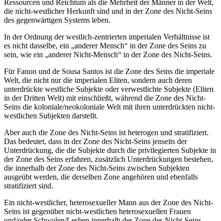
Ressourcen und Reichtum als die Mehrheit der Männer in der Welt,
die nicht-westlicher Herkunft sind und in der Zone des Nicht-Seins
des gegenwärtigen Systems leben.
In der Ordnung der westlich-zentrierten imperialen Verhältnisse ist
es nicht dasselbe, ein „anderer Mensch“ in der Zone des Seins zu
sein, wie ein „anderer Nicht-Mensch“ in der Zone des Nicht-Seins.
Für Fanon und de Sousa Santos ist die Zone des Seins die imperiale
Welt, die nicht nur die imperialen Eliten, sondern auch deren
unterdrückte westliche Subjekte oder verwestlichte Subjekte (Eliten
in der Dritten Welt) mit einschließt, während die Zone des Nicht-
Seins die koloniale/neokoloniale Welt mit ihren unterdrückten nicht-
westlichen Subjekten darstellt.
Aber auch die Zone des Nicht-Seins ist heterogen und stratifiziert.
Das bedeutet, dass in der Zone des Nicht-Seins jenseits der
Unterdrückung, die die Subjekte durch die privilegierten Subjekte in
der Zone des Seins erfahren, zusätzlich Unterdrückungen bestehen,
die innerhalb der Zone des Nicht-Seins zwischen Subjekten
ausgeübt werden, die derselben Zone angehören und ebenfalls
stratifiziert sind.
Ein nicht-westlicher, heterosexueller Mann aus der Zone des Nicht-
Seins ist gegenüber nicht-westlichen heterosexuellen Frauen
und/oder Schwulen/Lesben innerhalb der Zone des Nicht-Seins