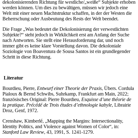
dekolonisierenden Richtung für westliche/„weiße“ Subjekte erhoben
werden können. Um dies zu bewältigen, müssen wir jedoch eine
Welt mit einer neuen Machtstruktur schaffen, in der der Westen die
Beherrschung oder Ausbeutung des Rests der Welt beendet.
Die Frage „Was bedeutet die Dekolonisierung der verwestlichten
Subjekte?“ steht jedoch in Wirklichkeit erst am Anfang der Suche
nach Antworten. Sie stellt eine Herausforderung dar, und noch
immer gibt es keine klare Vorstellung davon. Die dekoloniale
Soziologie von Boaventura de Sousa Santos ist ein grundlegender
Schritt in diese Richtung.
Literatur
Bourdieu, Pierre,
Entwurf einer Theorie der Praxis
, Übers. Cordula
Pialoux & Bernd Schwibs, Suhrkamp, Frankfurt am Main, 2022;
französisches Original: Pierre Bourdieu,
Esquisse d’une théorie de
la pratique. Précédé de Trois études d’ethnologie kabyle
, Librairie
Droz, Genf, 1972.
Crenshaw, Kimberlé, „Mapping the Margins: Intersectionality,
Identity Politics, and Violence against Women of Color“, in:
Stanford Law Review
, 43, 1991, S. 1241-1279.