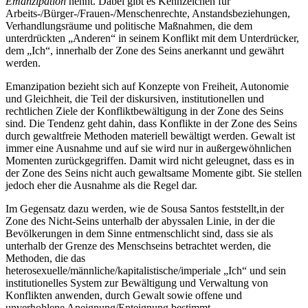
Emanzipation
nennt. Dabei gibt es Kennzeichen für
Arbeits-/Bürger-/Frauen-/Menschenrechte, Anstandsbeziehungen,
Verhandlungsräume und politische Maßnahmen, die dem
unterdrückten „Anderen“ in seinem Konflikt mit dem Unterdrücker,
dem „Ich“, innerhalb der Zone des Seins anerkannt und gewährt
werden.
Emanzipation bezieht sich auf Konzepte von Freiheit, Autonomie
und Gleichheit, die Teil der diskursiven, institutionellen und
rechtlichen Ziele der Konfliktbewältigung in der Zone des Seins
sind. Die Tendenz geht dahin, dass Konflikte in der Zone des Seins
durch gewaltfreie Methoden materiell bewältigt werden. Gewalt ist
immer eine Ausnahme und auf sie wird nur in außergewöhnlichen
Momenten zurückgegriffen. Damit wird nicht geleugnet, dass es in
der Zone des Seins nicht auch gewaltsame Momente gibt. Sie stellen
jedoch eher die Ausnahme als die Regel dar.
Im Gegensatz dazu werden, wie de Sousa Santos feststellt,in der
Zone des Nicht-Seins unterhalb der abyssalen Linie, in der die
Bevölkerungen in dem Sinne entmenschlicht sind, dass sie als
unterhalb der Grenze des Menschseins betrachtet werden, die
Methoden, die das
heterosexuelle/männliche/kapitalistische/imperiale „Ich“ und sein
institutionelles System zur Bewältigung und Verwaltung von
Konflikten anwenden, durch Gewalt sowie offene und
unverhohlene Aneignung/Enteignung bestimmt.