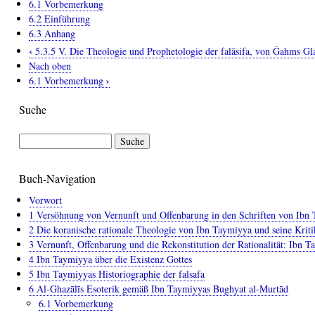
6.1 Vorbemerkung
6.2 Einführung
6.3 Anhang
‹
5.3.5 V. Die Theologie und Prophetologie der falāsifa, von Ǧahms Gl
Links
Nach oben
für
›
6.1 Vorbemerkung
das
Suche
Blättern
im
Suche
Buch
6
Buch-Navigation
Al-
Ghazālīs
Vorwort
Esoterik
1 Versöhnung von Vernunft und Offenbarung in den Schriften von Ibn
2 Die koranische rationale Theologie von Ibn Taymiyya und seine Krit
gemäß
3 Vernunft, Offenbarung und die Rekonstitution der Rationalität: Ibn 
Ibn
4 Ibn Taymiyya über die Existenz Gottes
Taymiyyas
5 Ibn Taymiyyas Historiographie der falsafa
Bughyat
6 Al-Ghazālīs Esoterik gemäß Ibn Taymiyyas Bughyat al-Murtād
al-
6.1 Vorbemerkung