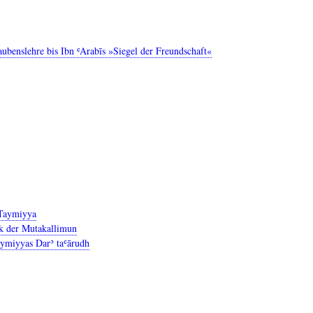
aubenslehre bis Ibn ʿArabīs »Siegel der Freundschaft«
 Taymiyya
ik der Mutakallimun
Taymiyyas Darʾ taʿārudh