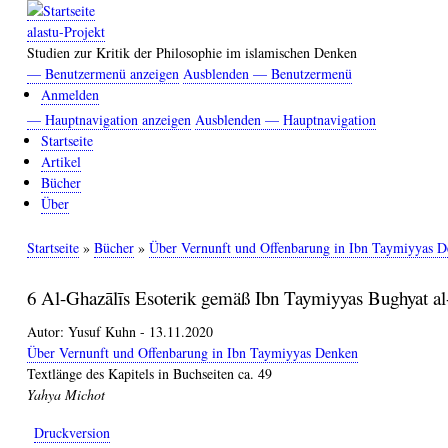
Direkt
zum
alastu-Projekt
Inhalt
Studien zur Kritik der Philosophie im islamischen Denken
— Benutzermenü anzeigen
Ausblenden — Benutzermenü
Benutzermenü
Anmelden
— Hauptnavigation anzeigen
Ausblenden — Hauptnavigation
Hauptnavigation
Startseite
Artikel
Bücher
Über
Startseite
Bücher
Über Vernunft und Offenbarung in Ibn Taymiyyas 
Pfadnavigation
6 Al-Ghazālīs Esoterik gemäß Ibn Taymiyyas Bughyat a
Autor:
Yusuf Kuhn
-
13.11.2020
Über Vernunft und Offenbarung in Ibn Taymiyyas Denken
Textlänge des Kapitels in Buchseiten ca. 49
Yahya Michot
Druckversion