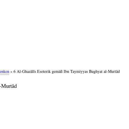
Denken
6 Al-Ghazālīs Esoterik gemäß Ibn Taymiyyas Bughyat al-Murtād
l-Murtād